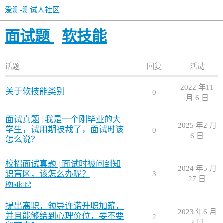
爱测-测试人社区
面试题
软技能
话题
回复
活动
2022 年11
关于软技能类别
0
月 6 日
面试真题 | 我是一个刚毕业的大
2025 年2 月
学生，试用期被裁了，面试时该
0
6 日
怎么说？
校招面试真题 | 面试时被问到知
2024 年5 月
识盲区，该怎么办呢？
3
27 日
校园招聘
提出离职，领导许诺升职加薪，
2023 年6 月
并且能够给到心理价位，要不要
2
2 日