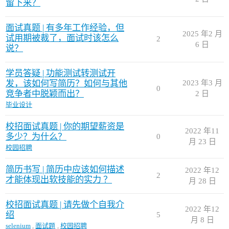
留下来？
面试真题 | 有多年工作经验，但
2025 年2 月
试用期被裁了，面试时该怎么
2
6 日
说？
学员答疑 | 功能测试转测试开
发，该如何写简历？如何与其他
2023 年3 月
0
竞争者中脱颖而出？
2 日
毕业设计
校招面试真题 | 你的期望薪资是
2022 年11
多少？为什么？
0
月 23 日
校园招聘
简历书写 | 简历中应该如何描述
2022 年12
2
才能体现出软技能的实力 ？
月 28 日
校招面试真题 | 请先做个自我介
2022 年12
绍
5
月 8 日
selenium
,
面试题
,
校园招聘