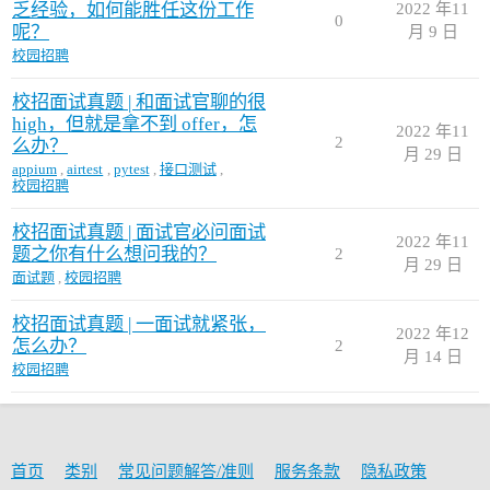
乏经验，如何能胜任这份工作
2022 年11
0
呢？
月 9 日
校园招聘
校招面试真题 | 和面试官聊的很
high，但就是拿不到 offer，怎
2022 年11
2
么办？
月 29 日
appium
,
airtest
,
pytest
,
接口测试
,
校园招聘
校招面试真题 | 面试官必问面试
2022 年11
题之你有什么想问我的？
2
月 29 日
面试题
,
校园招聘
校招面试真题 | 一面试就紧张，
2022 年12
怎么办？
2
月 14 日
校园招聘
首页
类别
常见问题解答/准则
服务条款
隐私政策