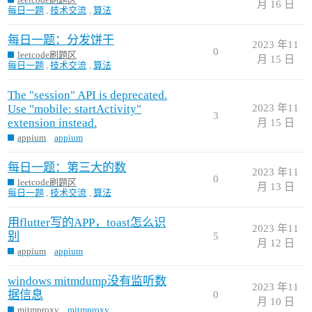
月 16 日
每日一题
,
技术交流
,
算法
每日一题：分发饼干
2023 年11
0
leetcode刷题区
月 15 日
每日一题
,
技术交流
,
算法
The "session" API is deprecated.
Use "mobile: startActivity"
2023 年11
3
extension instead.
月 15 日
appium
appium
每日一题：第三大的数
2023 年11
0
leetcode刷题区
月 13 日
每日一题
,
技术交流
,
算法
用flutter写的APP，toast怎么识
2023 年11
别
5
月 12 日
appium
appium
windows mitmdump没有监听数
2023 年11
据信息
0
月 10 日
mitmproxy
mitmproxy