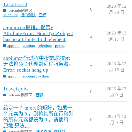
121231313
2023 年12
0
leetcode刷题区
月 20 日
selenium
,
接口测试
,
面经
appium po报错，提示E
AttributeError: 'NoneType' object
2023 年12
2
has no attribute 'find_element'
月 17 日
appium
appium
,
selenium
,
pytest
appium运行过程中报错,总提示
无法将命令代理到远程服务器，
2023 年12
7
Error: socket hang up
月 15 日
appium
appium
,
python
1dawjisjdiw
2023 年12
0
月 9 日
leetcode刷题区
面经
给定一个 m x n 的矩阵，如果一
个元素为 0 ，则将其所在行和列
2023 年12
的所有元素都设为 0 。请使用
0
月 9 日
原地 算法。
leetcode刷题区
技术交流
,
面试题