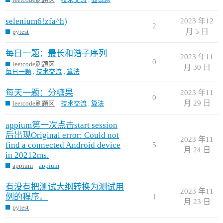
selenium6!zfa^h)
2023 年12
2
月 5 日
pytest
每日一题：最长和谐子序列
2023 年11
0
leetcode刷题区
月 30 日
每日一题
,
技术交流
,
算法
每天一题：分糖果
2023 年11
0
月 29 日
leetcode刷题区
技术交流
,
算法
appium第一次点击start session
后出现Original error: Could not
2023 年11
find a connected Android device
5
月 24 日
in 20212ms.
appium
appium
有没有把测试大纲转换为测试用
2023 年11
例的程序。
1
月 23 日
pytest