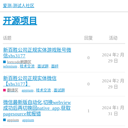
爱测-测试人社区
开源项目
话题
回复
活动
新百胜公司正规实体游戏账号微
2024 年2 月
信xbs3177
0
29 日
leetcode刷题区
selenium
,
技术交流
,
面试题
,
面经
新百胜公司正规实体微信
2024 年2 月
【xbs3177】
0
29 日
翻译区
appium
,
技术交流
,
面试题
微信最新版自动化,切换webview
成功后再切换回native_app,获取
2024 年1 月
1
pagesource就报错
31 日
appium
appium