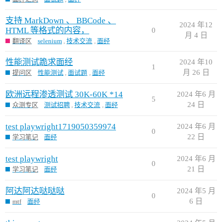
支持 MarkDown 、 BBCode 、
2024 年12
HTML 等格式的内容，
0
月 4 日
翻译区
selenium
,
技术交流
,
面经
性能测试跪求面经
2024 年10
1
月 26 日
提问区
性能测试
,
面试题
,
面经
欧洲远程渗透测试 30K-60K *14
2024 年6 月
5
24 日
众测专区
测试招聘
,
技术交流
,
面经
test playwright1719050359974
2024 年6 月
0
22 日
学习笔记
面经
test playwright
2024 年6 月
0
21 日
学习笔记
面经
阿达阿达哒哒哒
2024 年5 月
0
6 日
mtf
面经