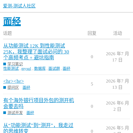
爱测-测试人社区
面经
话题
回复
活动
从功能测试 12K 到性能测试
25K，我整理了面试必问的 30
2026 年7 月
0
个高频考点 + 避坑指南
17 日
学习笔记
性能测试
,
mysql
,
数据库
,
面试题
,
面经
<hr><br>
2026 年7 月
5
13 日
提问区
面经
有个海外银行项目外包的测开机
2026 年6 月
会要去吗
0
2 日
测试开发
面经
从“功能测试”到“测开”，我走过
2026 年5 月
的思维转变
0