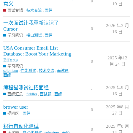
0
意义
19 日
面试专辑
技术交流
,
面经
一次面试让我重新认识了
2026 年3 月
Cursor
0
16 日
学习笔记
接口测试
,
面经
USA Consumer Email List
Database: Boost Your Marketing
2025 年12
Efforts
0
月 24 日
学习笔记
selenium
,
性能测试
,
技术交流
,
面试题
,
面经
编程猫测试社招面经
2025 年9 月
1
16 日
面经汇总
fiddler
,
面试题
,
面经
brower user
2025 年8 月
0
27 日
提问区
面经
银行自动化测试
2025 年8 月
0
14 日
面试题
自动化测试
,
selenium
,
面经