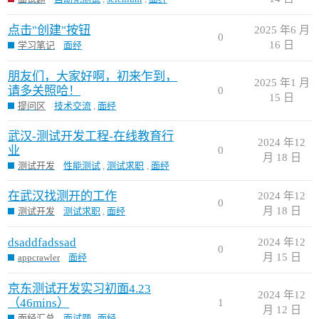
点击"创建"按钮
2025 年6 月
0
16 日
学习笔记
面经
朋友们，大家好啊，初来乍到，
2025 年1 月
请多关照哈！
0
15 日
提问区
技术交流
,
面经
武汉-测试开发工程-在线教育行
2024 年12
业
0
月 18 日
测试开发
性能测试
,
测试求职
,
面经
在武汉找测开的工作
2024 年12
0
月 18 日
测试开发
测试求职
,
面经
dsaddfadssad
2024 年12
0
月 15 日
appcrawler
面经
京东测试开发实习初面4.23
2024 年12
（46mins）
1
月 12 日
面经汇总
面试题
,
面经