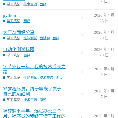
7 日
学习笔记
技术交流
,
面经
python
2026 年4 月
0
25 日
学习笔记
面经
大厂AI面经分享
2026 年4 月
0
20 日
学习笔记
性能测试
,
面试题
,
面经
自动化测试标题
2026 年4 月
0
20 日
学习笔记
面经
字节外包一年，我的技术成长之
2026 年4 月
路
0
9 日
学习笔记
性能测试
,
技术交流
,
面经
35岁程序员，终于等来了属于
2026 年4 月
自己的AI红利
0
7 日
学习笔记
技术交流
,
面经
裸辞躺平半年，远程办公三个
月，程序员的我终于懂了工作的
2026 年3 月