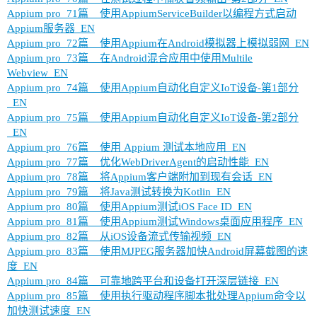
Appium pro_71篇__使用AppiumServiceBuilder以编程方式启动
Appium服务器_EN
Appium pro_72篇__使用Appium在Android模拟器上模拟弱网_EN
Appium pro_73篇__在Android混合应用中使用Multile
Webview_EN
Appium pro_74篇__使用Appium自动化自定义IoT设备-第1部分
_EN
Appium pro_75篇__使用Appium自动化自定义IoT设备-第2部分
_EN
Appium pro_76篇__使用 Appium 测试本地应用_EN
Appium pro_77篇__优化WebDriverAgent的启动性能_EN
Appium pro_78篇__将Appium客户端附加到现有会话_EN
Appium pro_79篇__将Java测试转换为Kotlin_EN
Appium pro_80篇__使用Appium测试iOS Face ID_EN
Appium pro_81篇__使用Appium测试Windows桌面应用程序_EN
Appium pro_82篇__从iOS设备流式传输视频_EN
Appium pro_83篇__使用MJPEG服务器加快Android屏幕截图的速
度_EN
Appium pro_84篇__可靠地跨平台和设备打开深层链接_EN
Appium pro_85篇__使用执行驱动程序脚本批处理Appium命令以
加快测试速度_EN