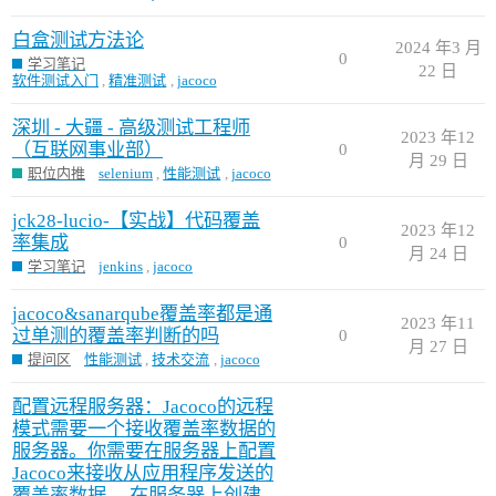
白盒测试方法论
2024 年3 月
0
学习笔记
22 日
软件测试入门
,
精准测试
,
jacoco
深圳 - 大疆 - 高级测试工程师
2023 年12
（互联网事业部）
0
月 29 日
职位内推
selenium
,
性能测试
,
jacoco
jck28-lucio-【实战】代码覆盖
2023 年12
率集成
0
月 24 日
学习笔记
jenkins
,
jacoco
jacoco&sanarqube覆盖率都是通
2023 年11
过单测的覆盖率判断的吗
0
月 27 日
提问区
性能测试
,
技术交流
,
jacoco
配置远程服务器：Jacoco的远程
模式需要一个接收覆盖率数据的
服务器。你需要在服务器上配置
Jacoco来接收从应用程序发送的
覆盖率数据。 在服务器上创建