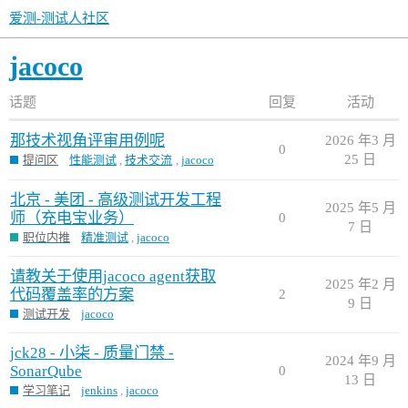
爱测-测试人社区
jacoco
话题
回复
活动
那技术视角评审用例呢
2026 年3 月
0
25 日
提问区
性能测试
,
技术交流
,
jacoco
北京 - 美团 - 高级测试开发工程
2025 年5 月
师（充电宝业务）
0
7 日
职位内推
精准测试
,
jacoco
请教关于使用jacoco agent获取
2025 年2 月
代码覆盖率的方案
2
9 日
测试开发
jacoco
jck28 - 小柒 - 质量门禁 -
2024 年9 月
SonarQube
0
13 日
学习笔记
jenkins
,
jacoco