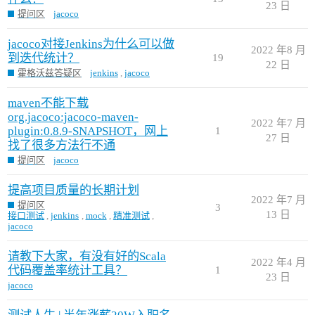
23 日
提问区
jacoco
jacoco对接Jenkins为什么可以做
2022 年8 月
到迭代统计？
19
22 日
霍格沃兹答疑区
jenkins
,
jacoco
maven不能下载
org.jacoco:jacoco-maven-
2022 年7 月
plugin:0.8.9-SNAPSHOT，网上
1
27 日
找了很多方法行不通
提问区
jacoco
提高项目质量的长期计划
2022 年7 月
提问区
3
13 日
接口测试
,
jenkins
,
mock
,
精准测试
,
jacoco
请教下大家，有没有好的Scala
2022 年4 月
代码覆盖率统计工具？
1
23 日
jacoco