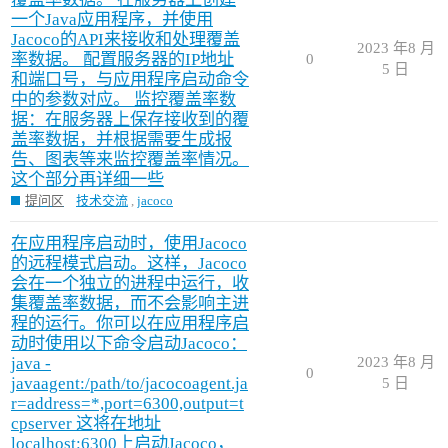
一个Java应用程序，并使用
Jacoco的API来接收和处理覆盖
2023 年8 月
率数据。 配置服务器的IP地址
0
5 日
和端口号，与应用程序启动命令
中的参数对应。 监控覆盖率数
据：在服务器上保存接收到的覆
盖率数据，并根据需要生成报
告、图表等来监控覆盖率情况。
这个部分再详细一些
提问区
技术交流
,
jacoco
在应用程序启动时，使用Jacoco
的远程模式启动。这样，Jacoco
会在一个独立的进程中运行，收
集覆盖率数据，而不会影响主进
程的运行。你可以在应用程序启
动时使用以下命令启动Jacoco：
java -
2023 年8 月
0
javaagent:/path/to/jacocoagent.ja
5 日
r=address=*,port=6300,output=t
cpserver 这将在地址
localhost:6300上启动Jacoco，