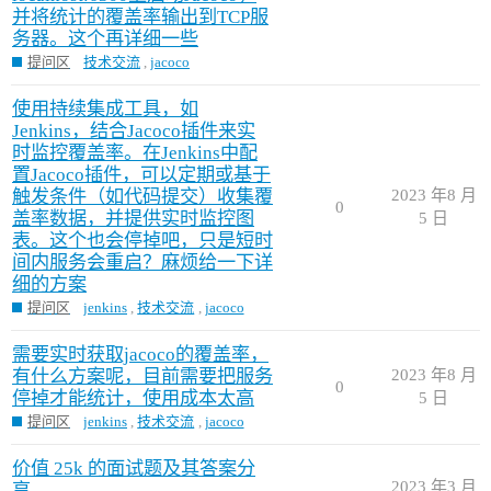
并将统计的覆盖率输出到TCP服
务器。这个再详细一些
提问区
技术交流
,
jacoco
使用持续集成工具，如
Jenkins，结合Jacoco插件来实
时监控覆盖率。在Jenkins中配
置Jacoco插件，可以定期或基于
触发条件（如代码提交）收集覆
2023 年8 月
0
盖率数据，并提供实时监控图
5 日
表。这个也会停掉吧，只是短时
间内服务会重启？麻烦给一下详
细的方案
提问区
jenkins
,
技术交流
,
jacoco
需要实时获取jacoco的覆盖率，
有什么方案呢，目前需要把服务
2023 年8 月
0
停掉才能统计，使用成本太高
5 日
提问区
jenkins
,
技术交流
,
jacoco
价值 25k 的面试题及其答案分
2023 年3 月
享