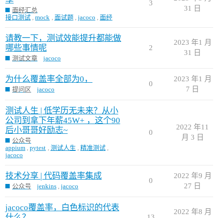
3
31 日
面经汇总
接口测试
,
mock
,
面试题
,
jacoco
,
面经
请教一下，测试效能提升都能做
2023 年1 月
哪些事情呢
2
31 日
测试文章
jacoco
为什么覆盖率全部为0，
2023 年1 月
0
7 日
提问区
jacoco
测试人生 | 低学历无未来？从小
公司到拿下年薪45W+ ，这个90
2022 年11
后小哥哥好励志~
0
月 3 日
公众号
appium
,
pytest
,
测试人生
,
精准测试
,
jacoco
技术分享 | 代码覆盖率集成
2022 年9 月
0
27 日
公众号
jenkins
,
jacoco
jacoco覆盖率，白色标识的代表
2022 年8 月
什么？
13