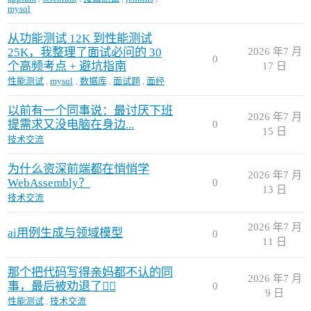
mysql
从功能测试 12K 到性能测试
25K，我整理了面试必问的 30
2026 年7 月
0
个高频考点 + 避坑指南
17 日
性能测试
,
mysql
,
数据库
,
面试题
,
面经
以前有一个同事说：最讨厌下班
2026 年7 月
提需求又没电脑在身边...
0
15 日
技术交流
为什么资深前端都在悄悄学
2026 年7 月
WebAssembly？
0
13 日
技术交流
2026 年7 月
ai用例生成与领域模型
0
11 日
那个把代码写得亲妈都不认的同
2026 年7 月
事，最后被劝退了🤷‍♂️
0
9 日
性能测试
,
技术交流