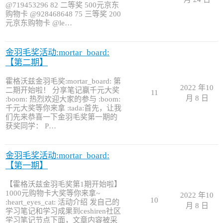
@719453296 82 二等奖 500元京东
购物卡 @928468648 75 三等奖 200
元京东购物卡 @le…
金羽毛奖活动:mortar_board:
【第二期】
霍格沃兹金羽毛奖:mortar_board: 第
2022 年10
二期开始啦！ 分享笔记赢千元大奖
11
月 8 日
:boom: 热烈欢迎大家的参与 :boom:
千元大奖等你来拿 :tada:首先，让我
们先来恭喜一下金羽毛奖第一期的
获奖同学： P…
金羽毛奖活动:mortar_board:
【第一期】
【霍格沃兹金羽毛奖第1期开始啦】
1000元购物卡大奖等你来拿~
2022 年10
10
:heart_eyes_cat: 活动介绍 发自己的
月 8 日
学习笔记和学习成果到ceshiren社区
学习笔记节点下面，文章内容被采