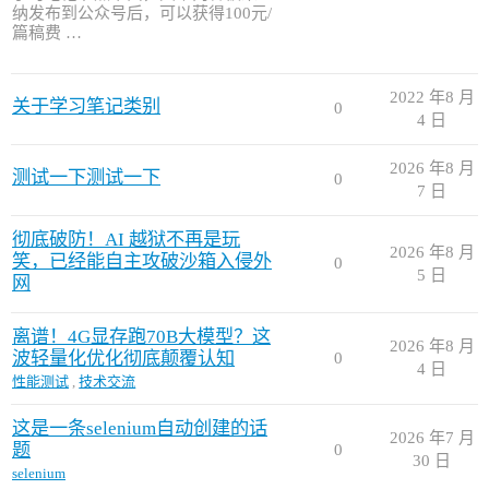
纳发布到公众号后，可以获得100元/
篇稿费 …
2022 年8 月
关于学习笔记类别
0
4 日
2026 年8 月
测试一下测试一下
0
7 日
彻底破防！AI 越狱不再是玩
2026 年8 月
笑，已经能自主攻破沙箱入侵外
0
5 日
网
离谱！4G显存跑70B大模型？这
2026 年8 月
波轻量化优化彻底颠覆认知
0
4 日
性能测试
,
技术交流
这是一条selenium自动创建的话
2026 年7 月
题
0
30 日
selenium