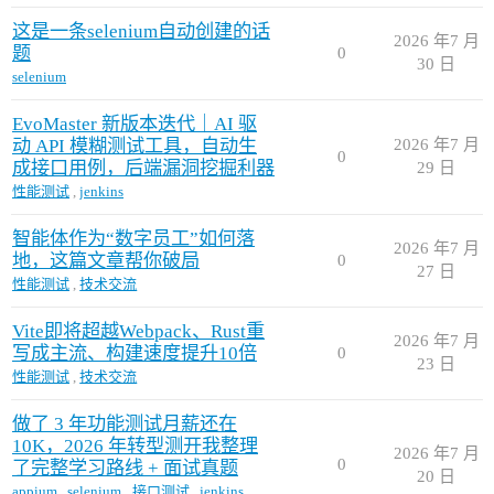
这是一条selenium自动创建的话
2026 年7 月
题
0
30 日
selenium
EvoMaster 新版本迭代｜AI 驱
动 API 模糊测试工具，自动生
2026 年7 月
0
成接口用例，后端漏洞挖掘利器
29 日
性能测试
,
jenkins
智能体作为“数字员工”如何落
2026 年7 月
地，这篇文章帮你破局
0
27 日
性能测试
,
技术交流
Vite即将超越Webpack、Rust重
2026 年7 月
写成主流、构建速度提升10倍
0
23 日
性能测试
,
技术交流
做了 3 年功能测试月薪还在
10K，2026 年转型测开我整理
2026 年7 月
0
了完整学习路线 + 面试真题
20 日
appium
,
selenium
,
接口测试
,
jenkins
,