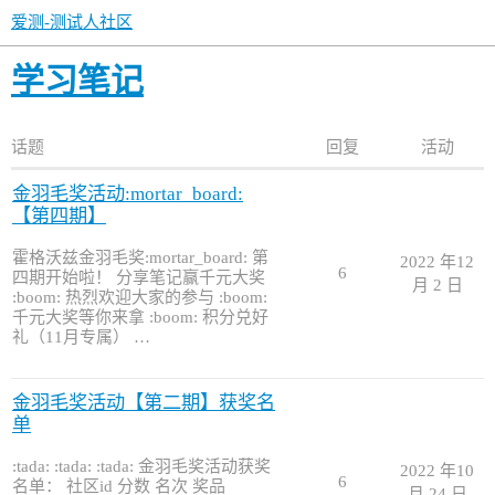
爱测-测试人社区
学习笔记
话题
回复
活动
金羽毛奖活动:mortar_board:
【第四期】
霍格沃兹金羽毛奖:mortar_board: 第
2022 年12
6
四期开始啦！ 分享笔记赢千元大奖
月 2 日
:boom: 热烈欢迎大家的参与 :boom:
千元大奖等你来拿 :boom: 积分兑好
礼（11月专属） …
金羽毛奖活动【第二期】获奖名
单
:tada: :tada: :tada: 金羽毛奖活动获奖
2022 年10
6
名单： 社区id 分数 名次 奖品
月 24 日