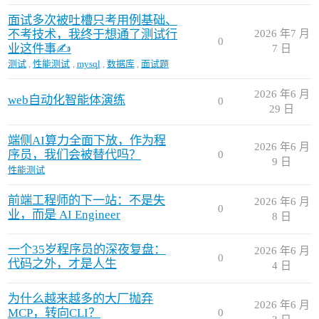
面试多次被吐槽只考用例基础、
不考技术，我终于想通了测试行
2026 年7 月
0
业这件事✍
7 日
测试
,
性能测试
,
mysql
,
数据库
,
面试题
2026 年6 月
web自动化智能体演练
0
29 日
端侧AI算力全面下放，作为程
2026 年6 月
序员，我们会被替代吗？
0
9 日
性能测试
前端工程师的下一站：不是失
2026 年6 月
0
业，而是 AI Engineer
8 日
一个35岁程序员的深夜复盘：
2026 年6 月
0
代码之外，才是人生
4 日
为什么越来越多的大厂抛弃
2026 年6 月
MCP，转向CLI？
0