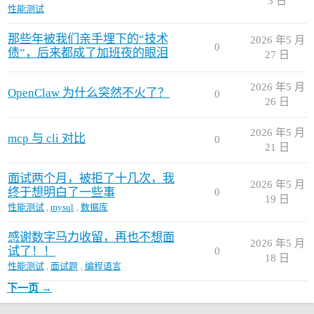
3 日
性能测试
那些年被我们亲手埋下的“技术
2026 年5 月
0
债”，后来都成了加班夜的眼泪
27 日
2026 年5 月
OpenClaw 为什么突然不火了？
0
26 日
2026 年5 月
mcp 与 cli 对比
0
21 日
面试两个月，被拒了十几次，我
2026 年5 月
终于想明白了一些事
0
19 日
性能测试
,
mysql
,
数据库
感谢数字马力收留，再也不想面
2026 年5 月
试了！！
0
18 日
性能测试
,
面试题
,
编程语言
下一页 →