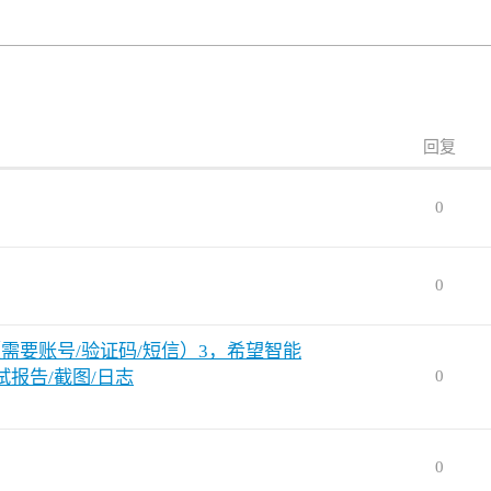
回复
0
0
态（需要账号/验证码/短信）3，希望智能
报告/截图/日志
0
0