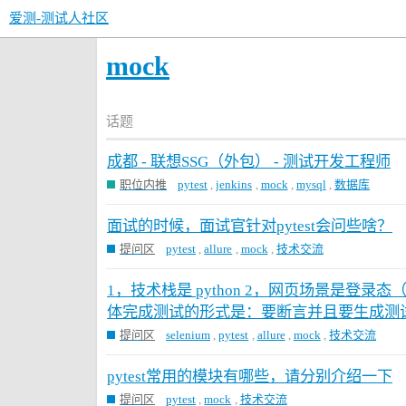
爱测-测试人社区
mock
话题
成都 - 联想SSG（外包） - 测试开发工程师
职位内推
pytest
,
jenkins
,
mock
,
mysql
,
数据库
面试的时候，面试官针对pytest会问些啥？
提问区
pytest
,
allure
,
mock
,
技术交流
1，技术栈是 python 2，网页场景是登录
体完成测试的形式是：要断言并且要生成测试
提问区
selenium
,
pytest
,
allure
,
mock
,
技术交流
pytest常用的模块有哪些，请分别介绍一下
提问区
pytest
,
mock
,
技术交流