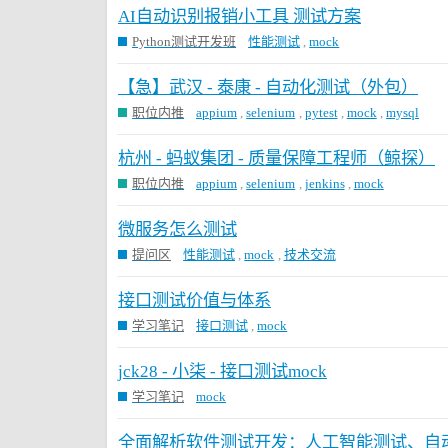
AI自动识别报销小工具 测试方案
Python测试开发班
性能测试
,
mock
【急】武汉 - 泰康 - 自动化测试（外包）
职位内推
appium
,
selenium
,
pytest
,
mock
,
mysql
杭州 - 蚂蚁集团 - 质量保障工程师（鲸探）
职位内推
appium
,
selenium
,
jenkins
,
mock
微服务怎么测试
提问区
性能测试
,
mock
,
技术交流
接口测试价值与体系
学习笔记
接口测试
,
mock
jck28 - 小柒 - 接口测试mock
学习笔记
mock
全面解析软件测试开发：人工智能测试、自