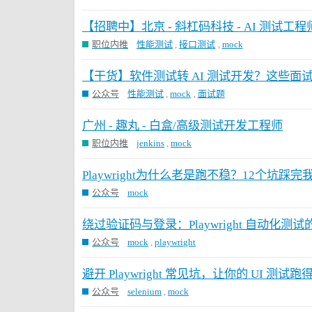
【招聘中】北京 - 斜杠码科技 - AI 测试工程师（
职位内推
性能测试
,
接口测试
,
mock
【干货】软件测试转 AI 测试开发？这些面
公众号
性能测试
,
mock
,
面试题
广州 - 趣丸 - 白盒/高级测试开发工程师
职位内推
jenkins
,
mock
Playwright为什么老是跑不稳？12个坑踩
公众号
mock
绕过验证码与登录：Playwright 自动化测
公众号
mock
,
playwright
避开 Playwright 常见坑，让你的 UI 测试
公众号
selenium
,
mock