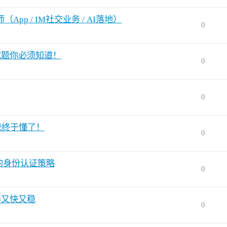
App / IM社交业务 / AI落地）
0
试题你必须知道！
0
0
完我终于懂了！
0
试的身份认证策略
0
跑得又快又稳
0