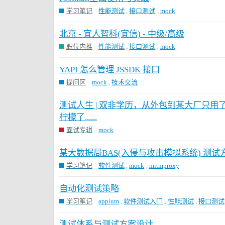
学习笔记
性能测试
,
接口测试
,
mock
北京 - 宜人智科(宜信) - 中级/高级
职位内推
性能测试
,
接口测试
,
mock
YAPI 怎么管理 JSSDK 接口
提问区
mock
,
技术交流
测试人生 | 双非学历，从外包到某大厂只用
柠檬了......
面试专辑
mock
某大数据局BAS(入侵与攻击模拟系统) 测试
学习笔记
软件测试
,
mock
,
mitmproxy
自动化测试策略
学习笔记
appium
,
软件测试入门
,
性能测试
,
接口测试
测试体系与测试方案设计