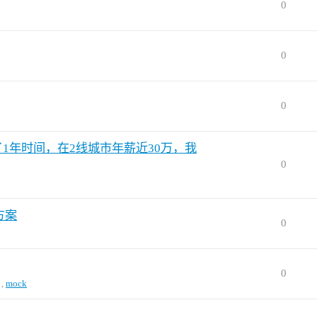
0
0
0
了1年时间，在2线城市年薪近30万，我
0
方案
0
0
,
mock