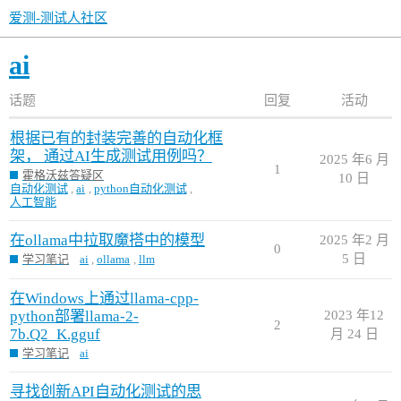
爱测-测试人社区
ai
话题
回复
活动
根据已有的封装完善的自动化框
架， 通过AI生成测试用例吗？
2025 年6 月
1
霍格沃兹答疑区
10 日
自动化测试
,
ai
,
python自动化测试
,
人工智能
在ollama中拉取魔搭中的模型
2025 年2 月
0
5 日
学习笔记
ai
,
ollama
,
llm
在Windows上通过llama-cpp-
python部署llama-2-
2023 年12
2
7b.Q2_K.gguf
月 24 日
学习笔记
ai
寻找创新API自动化测试的思