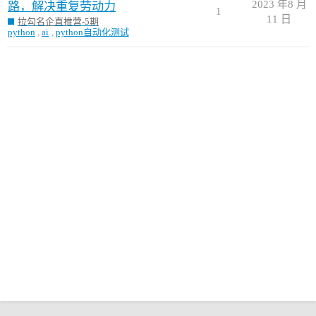
2023 年8 月
路，解决重复劳动力
1
11 日
拉勾名企直推营-5期
python
,
ai
,
python自动化测试