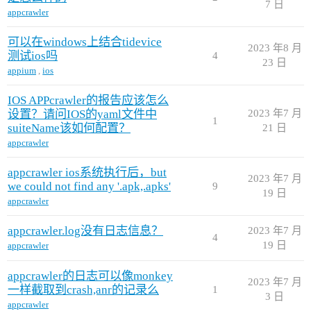
7 日
appcrawler
可以在windows上结合tidevice
2023 年8 月
测试ios吗
4
23 日
appium
,
ios
IOS APPcrawler的报告应该怎么
设置？请问IOS的yaml文件中
2023 年7 月
1
suiteName该如何配置？
21 日
appcrawler
appcrawler ios系统执行后，but
2023 年7 月
we could not find any '.apk,.apks'
9
19 日
appcrawler
appcrawler.log没有日志信息？
2023 年7 月
4
19 日
appcrawler
appcrawler的日志可以像monkey
2023 年7 月
一样截取到crash,anr的记录么
1
3 日
appcrawler