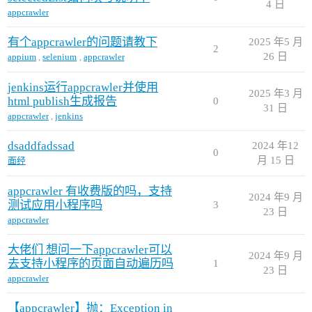
4 日
appcrawler
有个appcrawler的问题请教下
2025 年5 月
2
26 日
appium
,
selenium
,
appcrawler
jenkins运行appcrawler并使用
2025 年3 月
html publish生成报告
0
31 日
appcrawler
,
jenkins
dsaddfadssad
2024 年12
0
月 15 日
面经
appcrawler 有收费版的吗，支持
2024 年9 月
测试应用小程序吗
3
23 日
appcrawler
大佬们 想问一下appcrawler可以
2024 年9 月
去支持小程序的页面自动遍历吗
1
23 日
appcrawler
【appcrawler】抛：Exception in