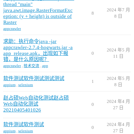
thread "main"
java.awt.image.RasterFormatExc
2024 年7 月
8
eption: (y + height) is outside of
8 日
Raster
appcrawler
求助：执行命令java -jar
appcrawler-2.7.4-hogwarts.jar -a
2024 年5 月
app_release.apk，出现如下报
0
11 日
错，是什么原因呢？
appcrawler
,
技术交流
,
app
软件测试软件测试测试测试
2024 年5 月
1
8 日
appium
,
selenium
赵占硕Web自动化测试赵占硕
2024 年4 月
Web自动化测试
0
27 日
20210405401026
软件测试软件测试
2024 年4 月
0
27 日
appium
,
selenium