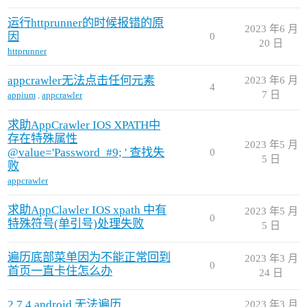
运行httprunner的时候报错的原
2023 年6 月
因
0
20 日
httprunner
appcrawler无法点击任何元素
2023 年6 月
4
7 日
appium
,
appcrawler
求助AppCrawler IOS XPATH中
存在特殊属性
2023 年5 月
@value='Password_#9; ' 查找失
0
5 日
败
appcrawler
求助AppClawler IOS xpath 中有
2023 年5 月
0
特殊符号(单引号)处理失败
5 日
遍历底部菜单因为不能正常回到
2023 年3 月
0
首页一直卡住怎么办
24 日
2.7.4 android 无法遍历
2023 年3 月