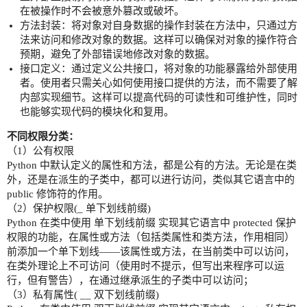
在被操作时不会被意外篡改或破坏。
方法封装：将对象对自身数据的操作封装在方法中，只通过方
法来访问和修改对象的数据。这样可以确保对对象的操作符合
预期，避免了外部错误地修改对象的数据。
接口定义：通过定义公共接口，将对象的功能暴露给外部使用
者。使用者只需关心如何使用接口提供的方法，而不需要了解
内部实现细节。这样可以提高代码的可读性和可维护性，同时
也能够实现代码的模块化和复用。
不同权限分类：
（1）公有权限
Python 中默认定义的属性和方法，都是公有的方法。无论是在类
外，还是在派生的子类中，都可以进行访问，类似其它语言中的
public 修饰符的作用。
（2）保护权限(_ 单下划线前缀)
Python 在类中使用 单下划线前缀 实现其它语言中 protected 保护
权限的功能，在属性或方法（包括类属性和类方法，作用相同）
前添加一个单下划线——该属性或方法，在当前类中可以访问，
在类外理论上不可访问（使用时不提示，但写出来程序可以运
行，但有警告），在通过继承派生的子类中可以访问；
（3）私有属性( __ 双下划线前缀)