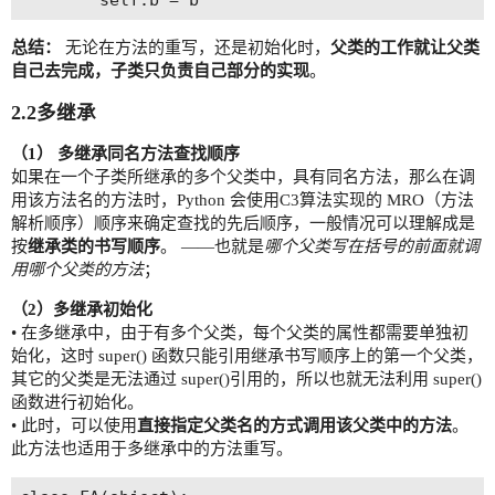
总结：
无论在方法的重写，还是初始化时，
父类的工作就让父类
自己去完成，子类只负责自己部分的实现
。
2.2多继承
（1） 多继承同名方法查找顺序
如果在一个子类所继承的多个父类中，具有同名方法，那么在调
用该方法名的方法时，Python 会使用C3算法实现的 MRO（方法
解析顺序）顺序来确定查找的先后顺序，一般情况可以理解成是
按
继承类的书写顺序
。 ——也就是
哪个父类写在括号的前面就调
用哪个父类的方法
；
（2）多继承初始化
• 在多继承中，由于有多个父类，每个父类的属性都需要单独初
始化，这时 super() 函数只能引用继承书写顺序上的第一个父类，
其它的父类是无法通过 super()引用的，所以也就无法利用 super()
函数进行初始化。
• 此时，可以使用
直接指定父类名的方式调用该父类中的方法
。
此方法也适用于多继承中的方法重写。