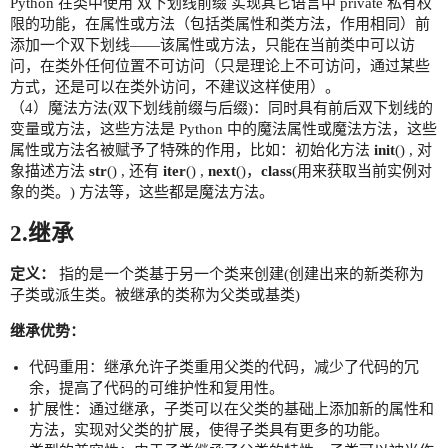
Python 在类中使用 双下划线前缀 实现其它语言中 private 私有权
限的功能，在属性或方法（包括类属性和类方法，作用相同）前
添加一个双下划线——该属性或方法，只能在当前类中可以访
问，在类外任何位置不可访问（只是理论上不可访问，通过某些
方式，还是可以在类外访问，不建议这样使用）。
（4）魔法方法(双下划线前缀与后缀)：同时具有前后双下划线的
变量或方法，这些方法是 Python 中的魔法属性或魔法方法，这些
属性或方法名被赋予了特殊的作用，比如：初始化方法
init
() , 对
象描述方法
str
() , 还有
iter
() ,
next
()，
class
(用来获取当前实例对
象的类。) 方法等，这些都是魔法方法。
2.继承
定义：
指的是一个类基于另一个类来创建(创建出来的新类称为
子类或派生类。被继承的类称为父类或基类)
继承优势：
代码重用：继承允许子类重用父类的代码，减少了代码的冗
余，提高了代码的可维护性和复用性。
扩展性：通过继承，子类可以在父类的基础上添加新的属性和
方法，实现对父类的扩展，使得子类具有更多的功能。