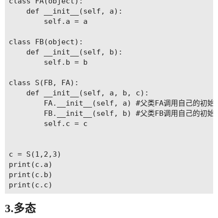
class FA(object):

    def __init__(self, a):

        self.a = a

class FB(object):

    def __init__(self, b):

        self.b = b

class S(FB, FA):

    def __init__(self, a, b, c):

        FA.__init__(self, a) #父类FA调用自己的初始
        FB.__init__(self, b) #父类FB调用自己的初始
        self.c = c

c = S(1,2,3)

print(c.a)

print(c.b)

3.多态