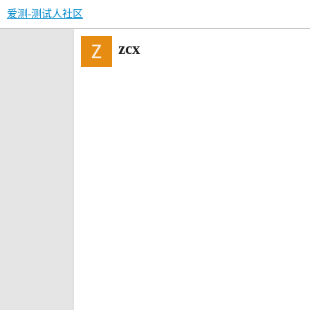
爱测-测试人社区
zcx