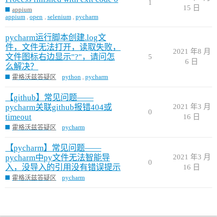
1
15 日
appium
appium
,
open
,
selenium
,
pycharm
pycharm运行脚本创建.log文
件，文件无法打开，读取失败，
2021 年8 月
文件图标右边显示"?"，请问怎
5
6 日
么解决？
霍格沃兹答疑区
python
,
pycharm
【github】常见问题——
pycharm关联github报错404或
2021 年3 月
0
timeout
16 日
霍格沃兹答疑区
pycharm
【pycharm】常见问题——
pycharm中py文件无法智能导
2021 年3 月
0
入，没导入的引用没有错误提示
16 日
霍格沃兹答疑区
pycharm