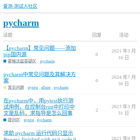
爱测-测试人社区
pycharm
话题
回复
活动
【pycharm】常见问题——添加
2021 年3 月
pip国内源
0
16 日
霍格沃兹答疑区
pycharm
pycharm中常见问题及其解决方
2024 年7 月
案
0
30 日
常见问题
pytest
,
allure
,
pycharm
在pycharm中，用pytest执行测
试用例，在控制台run中打印中
2023 年3 月
2
文是乱码，求指导是怎么回事
31 日
提问区
pytest
,
pycharm
求助 pycharm 运行代码只显示
2021 年9 月
Process finished with exit code 0