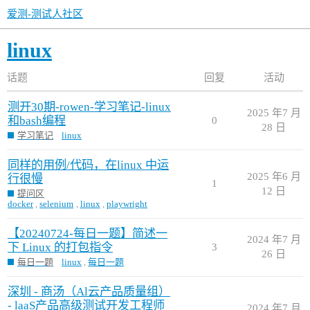
爱测-测试人社区
linux
话题
回复
活动
测开30期-rowen-学习笔记-linux
2025 年7 月
和bash编程
0
28 日
学习笔记
linux
同样的用例/代码，在linux 中运
2025 年6 月
行很慢
1
12 日
提问区
docker
,
selenium
,
linux
,
playwright
【20240724-每日一题】简述一
2024 年7 月
下 Linux 的打包指令
3
26 日
每日一题
linux
,
每日一题
深圳 - 商汤（Al云产品质量组）
- laaS产品高级测试开发工程师
2024 年7 月