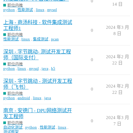
0
14 日
职位内推
python
,
性能测试
,
linux
,
mysql
上海 - 商汤科技 - 软件集成测试
2024 年3 月
工程师1
0
8 日
职位内推
性能测试
,
linux
,
集成测试
,
pcan
深圳 - 字节跳动- 测试开发工程
2024 年2 月
师（国际支付）
0
22 日
职位内推
python
,
linux
,
mysql
,
java
,
h5
深圳 - 字节跳动 - 测试开发工程
2024 年2 月
师（飞书）
0
22 日
职位内推
python
,
android
,
linux
,
java
南京 - 安德门 - DPU网络测试开
发工程师
2024 年3 月
0
职位内推
7 日
自动化测试
,
python
,
性能测试
,
linux
,
测试框架