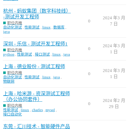
杭州 - 蚂蚁集团（数字科技线）
-测试开发工程师
2024 年3 月
0
职位内推
7 日
自动化测试
,
性能测试
,
linux
,
数据库
,
java
深圳 - 乐信 - 测试开发工程师1
2024 年3 月
0
职位内推
1 日
python
,
性能测试
,
接口测试
,
linux
,
java
上海 - 德业股份 - 测试工程师
2024 年3 月
职位内推
0
1 日
自动化测试
,
性能测试
,
linux
,
java
,
物联网
上海 - 哈米游 - 资深测试工程师
（办公协同套件）
2024 年2 月
0
职位内推
29 日
性能测试
,
linux
,
charles
,
mysql
,
接口自动化
东莞 - 汇川技术 - 智能硬件产品