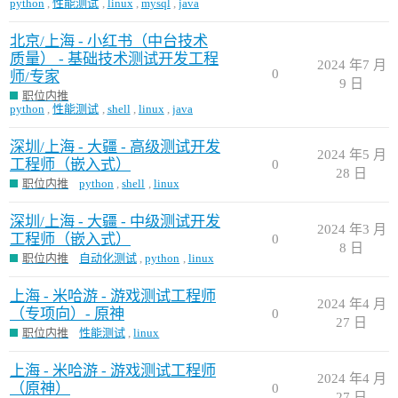
python
,
性能测试
,
linux
,
mysql
,
java
北京/上海 - 小红书（中台技术
质量） - 基础技术测试开发工程
2024 年7 月
0
师/专家
9 日
职位内推
python
,
性能测试
,
shell
,
linux
,
java
深圳/上海 - 大疆 - 高级测试开发
2024 年5 月
工程师（嵌入式）
0
28 日
职位内推
python
,
shell
,
linux
深圳/上海 - 大疆 - 中级测试开发
2024 年3 月
工程师（嵌入式）
0
8 日
职位内推
自动化测试
,
python
,
linux
上海 - 米哈游 - 游戏测试工程师
2024 年4 月
（专项向）- 原神
0
27 日
职位内推
性能测试
,
linux
上海 - 米哈游 - 游戏测试工程师
2024 年4 月
（原神）
0
27 日