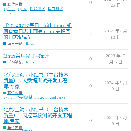
0
职位内推
25 日
python
,
pytest
,
性能测试
,
接口测试
,
linux
【20240717每日一题】linux-如
何查看日志里面有 error 关键字
2024 年7 月
7
的日志记录？
18 日
每日一题
linux
Linux常用命令--统计
2023 年12
0
月 3 日
学习笔记
linux
北京/上海 - 小红书（中台技术
质量） - 大数据测试开发工程
2024 年7 月
0
师/专家
9 日
职位内推
python
,
性能测试
,
linux
,
mysql
,
java
北京/上海 - 小红书（中台技术
质量） - 风控审核测试开发工程
2024 年7 月
0
师/专家
9 日
职位内推