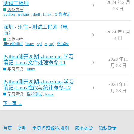
2024 年2 月
测试工程师
0
23 日
职位内推
python
,
jenkins
,
shell
,
linux
,
网络协议
深圳 - 乐信 - 测试工程师（电
2024 年1 月
商）
0
4 日
职位内推
自动化测试
,
linux
,
sql
,
mysql
,
数据库
Python测开28期-zhuozhuo-学习
2023 年11
笔记-Linux文件处理命令-L1
0
月 28 日
学习笔记
linux
Python测开28期-zhuozhuo-学习
2023 年11
笔记-Linux性能与统计命令-L2
0
月 28 日
学习笔记
性能测试
,
linux
下一页 →
首页
类别
常见问题解答/准则
服务条款
隐私政策