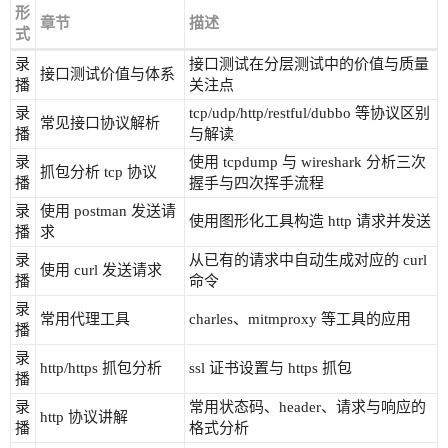
形
章节
描述
式
录
接口测试在分层测试中的价值与质量
接口测试价值与体系
播
关注点
录
tcp/udp/http/restful/dubbo 等协议区别
常见接口协议解析
播
与解读
录
使用 tcpdump 与 wireshark 分析三次
抓包分析 tcp 协议
播
握手与四次挥手流程
录
使用 postman 发送请
使用图形化工具构造 http 请求并发送
播
求
录
从已有的请求中自动生成对应的 curl
使用 curl 发送请求
播
命令
录
常用代理工具
charles、mitmproxy 等工具的应用
播
录
http/https 抓包分析
ssl 证书设置与 https 抓包
播
录
常用状态码、header、请求与响应的
http 协议讲解
播
格式分析