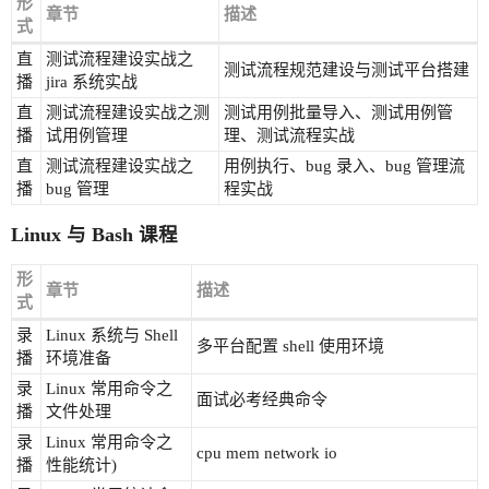
形
章节
描述
式
直
测试流程建设实战之
测试流程规范建设与测试平台搭建
播
jira 系统实战
直
测试流程建设实战之测
测试用例批量导入、测试用例管
播
试用例管理
理、测试流程实战
直
测试流程建设实战之
用例执行、bug 录入、bug 管理流
播
bug 管理
程实战
Linux 与 Bash 课程
形
章节
描述
式
录
Linux 系统与 Shell
多平台配置 shell 使用环境
播
环境准备
录
Linux 常用命令之
面试必考经典命令
播
文件处理
录
Linux 常用命令之
cpu mem network io
播
性能统计)