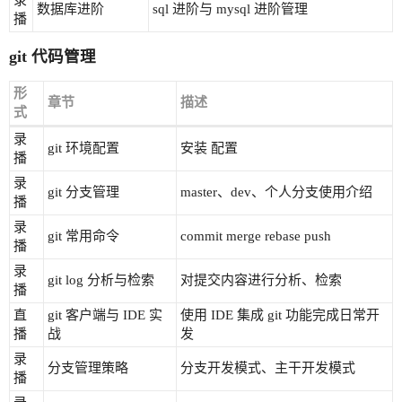
录
数据库进阶
sql 进阶与 mysql 进阶管理
播
git 代码管理
形
章节
描述
式
录
git 环境配置
安装 配置
播
录
git 分支管理
master、dev、个人分支使用介绍
播
录
git 常用命令
commit merge rebase push
播
录
git log 分析与检索
对提交内容进行分析、检索
播
直
git 客户端与 IDE 实
使用 IDE 集成 git 功能完成日常开
播
战
发
录
分支管理策略
分支开发模式、主干开发模式
播