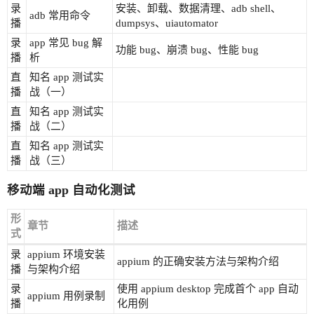
录
安装、卸载、数据清理、adb shell、
adb 常用命令
播
dumpsys、uiautomator
录
app 常见 bug 解
功能 bug、崩溃 bug、性能 bug
播
析
直
知名 app 测试实
播
战（一）
直
知名 app 测试实
播
战（二）
直
知名 app 测试实
播
战（三）
移动端 app 自动化测试
形
章节
描述
式
录
appium 环境安装
appium 的正确安装方法与架构介绍
播
与架构介绍
录
使用 appium desktop 完成首个 app 自动
appium 用例录制
播
化用例