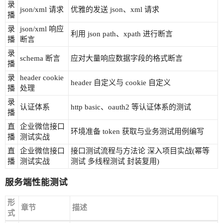
录
json/xml 请求
优雅的发送 json、xml 请求
播
录
json/xml 响应
利用 json path、xpath 进行断言
播
断言
录
schema 断言
应对大量响应数据字段的格式断言
播
录
header cookie
header 自定义与 cookie 自定义
播
处理
录
认证体系
http basic、oauth2 等认证体系的测试
播
直
企业微信接口
环境准备 token 获取与业务测试用例编写
播
测试实战
直
企业微信接口
接口测试流程与方法论 深入项目实战(幂等
播
测试实战
测试 多线程测试 封装复用)
服务端性能测试
形
章节
描述
式