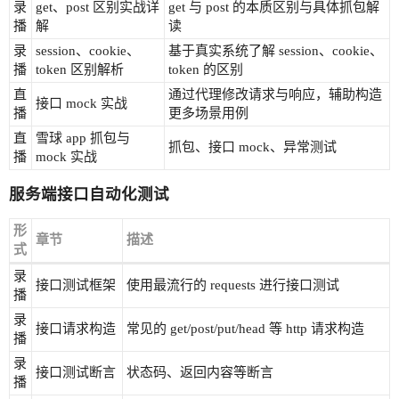
录
get、post 区别实战详
get 与 post 的本质区别与具体抓包解
播
解
读
录
session、cookie、
基于真实系统了解 session、cookie、
播
token 区别解析
token 的区别
直
通过代理修改请求与响应，辅助构造
接口 mock 实战
播
更多场景用例
直
雪球 app 抓包与
抓包、接口 mock、异常测试
播
mock 实战
服务端接口自动化测试
形
章节
描述
式
录
接口测试框架
使用最流行的 requests 进行接口测试
播
录
接口请求构造
常见的 get/post/put/head 等 http 请求构造
播
录
接口测试断言
状态码、返回内容等断言
播