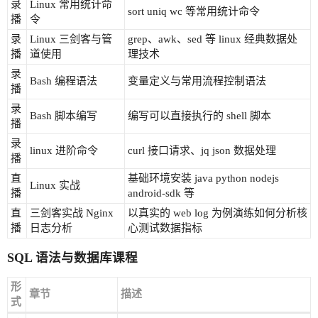
录
Linux 常用统计命
sort uniq wc 等常用统计命令
播
令
录
Linux 三剑客与管
grep、awk、sed 等 linux 经典数据处
播
道使用
理技术
录
Bash 编程语法
变量定义与常用流程控制语法
播
录
Bash 脚本编写
编写可以直接执行的 shell 脚本
播
录
linux 进阶命令
curl 接口请求、jq json 数据处理
播
直
基础环境安装 java python nodejs
Linux 实战
播
android-sdk 等
直
三剑客实战 Nginx
以真实的 web log 为例演练如何分析核
播
日志分析
心测试数据指标
SQL 语法与数据库课程
形
章节
描述
式