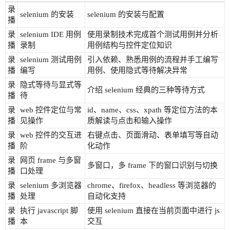
录
selenium 的安装
selenium 的安装与配置
播
录
selenium IDE 用例
使用录制技术完成首个测试用例并分析
播
录制
用例结构与控件定位知识
录
selenium 测试用例
引入依赖、熟悉用例的流程并手工编写
播
编写
用例、使用隐式等待解决异常
录
隐式等待与显式等
介绍 selenium 经典的三种等待方式
播
待
录
web 控件定位与常
id、name、css、xpath 等定位方法的本
播
见操作
质解读与点击和输入操作
录
web 控件的交互进
右键点击、页面滑动、表单填写等自动
播
阶
化动作
录
网页 frame 与多窗
多窗口，多 frame 下的窗口识别与切换
播
口处理
录
selenium 多浏览器
chrome、firefox、headless 等浏览器的
播
处理
自动化支持
录
执行 javascript 脚
使用 selenium 直接在当前页面中进行 js
播
本
交互