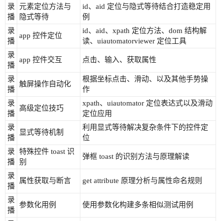
录
元素定位方法与
id、aid 定位与隐式等待结合打造稳定用
播
隐式等待
例
录
id、aid、xpath 定位方法、dom 结构解
app 控件定位
播
读、uiautomatorviewer 定位工具
录
app 控件交互
点击、输入、获取属性
播
录
根据坐标点击、滑动、以及其他手势操
触屏操作自动化
播
作
录
xpath、uiautomator 定位表达式以及滑动
高级定位技巧
播
定位应用
录
利用显式等待解决复杂条件下的控件定
显式等待机制
播
位
录
特殊控件 toast 识
弹框 toast 的识别方法与原理解读
播
别
录
属性获取与断言
get attribute 原理分析与属性命名规则
播
录
参数化用例
使用参数化构建多条相似测试用例
播