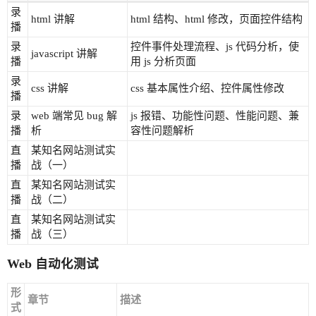
录
html 讲解
html 结构、html 修改，页面控件结构
播
录
控件事件处理流程、js 代码分析，使
javascript 讲解
播
用 js 分析页面
录
css 讲解
css 基本属性介绍、控件属性修改
播
录
web 端常见 bug 解
js 报错、功能性问题、性能问题、兼
播
析
容性问题解析
直
某知名网站测试实
播
战（一）
直
某知名网站测试实
播
战（二）
直
某知名网站测试实
播
战（三）
Web 自动化测试
形
章节
描述
式