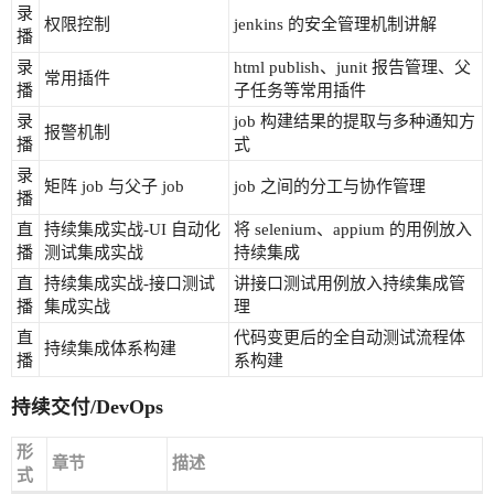
录
权限控制
jenkins 的安全管理机制讲解
播
录
html publish、junit 报告管理、父
常用插件
播
子任务等常用插件
录
job 构建结果的提取与多种通知方
报警机制
播
式
录
矩阵 job 与父子 job
job 之间的分工与协作管理
播
直
持续集成实战-UI 自动化
将 selenium、appium 的用例放入
播
测试集成实战
持续集成
直
持续集成实战-接口测试
讲接口测试用例放入持续集成管
播
集成实战
理
直
代码变更后的全自动测试流程体
持续集成体系构建
播
系构建
持续交付/DevOps
形
章节
描述
式