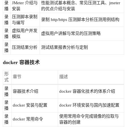
录
JMeter 介绍与
性能测试基本概念、常见压测工具、jmeter
播
安装
的优点介绍与安装
录
压测脚本录制
录制 http/https 压测脚本分析压测用例结构
播
与编写
录
虚拟用户并发
虚拟用户讲解与常见的压测策略
播
模拟
录
压测结果分析
测试结果报表分析与定制
播
docker 容器技术
形
章节
描述
式
录
容器技术介绍
docker 容器化技术的体系介绍
播
录
docker 安装与配置
docker 环境安装与国内加速配置
播
录
使用常用命令完成镜像的拉取与
docker 常用命令
播
容器的创建