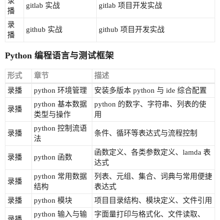
录
gitlab 实战
gitlab 项目开发实战
播
录
github 实战
github 项目开发实战
播
Python 编程语言与测试框架
形式
章节
描述
录播
python 环境管理
安装多版本 python 与 ide 综合配置
python 基本数据
python 的数字、字符串、列表的使
录播
类型与操作
用
python 控制流语
录播
条件、循环等表达式与流程控制
法
函数定义、各类参数定义、lamda 表
录播
python 函数
达式
python 常用数据
列表、元组、集合、词典与常用便捷
录播
结构
表达式
录播
python 模块
项目目录结构、模块定义、文件引用
python 输入与输
字面量打印与格式化、文件读取、
录播