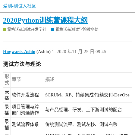
爱测-测试人社区
2020Python训练营课程大纲
霍格沃兹测试开发学社
霍格沃兹测试学院教务处
Hogwarts-Ashin
(Ashin)
1
2020 年11 月 25 日 09:45
测试方法与理论
形
章节
描述
式
录
软件开发流程
SCRUM、XP、持续集成/持续交付/DevOps
播
录
项目管理与跨
与产品经理、研发、上下游测试的配合
播
部门沟通协作
录
测试流程体系
传统测试流程、测试左移、测试右移
播