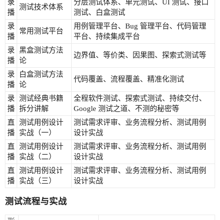
录
分层测试体系、单元测试、UI 测试、接口
测试技术体系
播
测试、白盒测试
录
用例管理平台、Bug 管理平台、代码管理
常用测试平台
播
平台、持续集成平台
录
黑盒测试方法
边界值、等价类、因果图、探索式测试等
播
论
录
白盒测试方法
代码覆盖、流程覆盖、精准化测试
播
论
录
测试经典书籍
全程软件测试、探索式测试、持续交付、
播
拆分讲解
Google 测试之道、不测的秘密等
直
测试用例设计
测试需求评审、业务流程分析、测试用例
播
实战（一）
设计实战
直
测试用例设计
测试需求评审、业务流程分析、测试用例
播
实战（二）
设计实战
直
测试用例设计
测试需求评审、业务流程分析、测试用例
播
实战（三）
设计实战
测试流程与实战