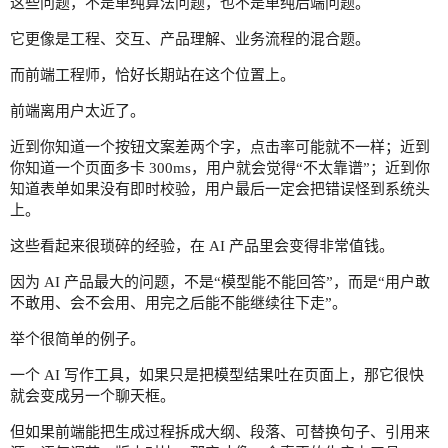
这些问题，不是单纯算法问题，也不是单纯后端问题。
它更像是工程、交互、产品理解、业务流程的混合题。
而前端工程师，恰好长期站在这个位置上。
前端离用户太近了。
近到你知道一个按钮文案差两个字，点击率可能就不一样；近到
你知道一个页面多卡 300ms，用户就会觉得“不太靠谱”；近到你
知道表单如果没有即时校验，用户最后一定会把错误怪到系统头
上。
这些看起来很琐碎的经验，在 AI 产品里会变得非常值钱。
因为 AI 产品最大的问题，不是“模型能不能回答”，而是“用户敢
不敢用、会不会用、用完之后能不能继续往下走”。
举个很简单的例子。
一个 AI 写作工具，如果只是把模型结果吐在页面上，那它很快
就会变成另一个聊天框。
但如果前端能把生成过程拆成大纲、段落、可替换句子、引用来