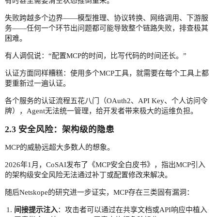
有时甚至需要清空状态推倒重来。
失败跨越多个边界——模型推理、协议转换、网络调用、下游服
务——任何一个环节出问题都可能导致整个链路失败，排查极其
困难。
有人调侃说：“配置MCP的时间，比写代码的时间还长。”
认证方面同样糟糕：使用多个MCP工具，就需要在每个工具上都
要重新过一遍认证。
各个服务的认证流程五花八门（OAuth2、API Key、个人访问令
牌），Agent无法统一管理，给开发者带来极大的运维负担。
2.3 安全风险：架构级的隐患
MCP的威胁远超大多数人的想象。
2026年1月，CoSAI发布了《MCP安全白皮书》，指出MCP引入
的架构级安全风险无法通过补丁或配置修改来解决。
随后Netskope的研究进一步证实，MCP存在三类固有漏洞：
间接提示注入
：攻击者可以通过在共享文档或API响应中植入