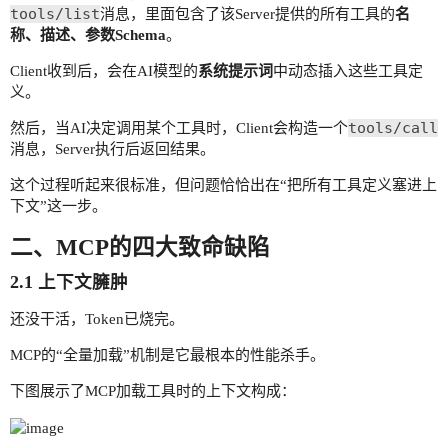
tools/list
消息，里面包含了该Server提供的所有工具的
名
称、描述、参数Schema
。
Client收到后，会在AI模型的
系统提示词
中动态插入这些工具定
义。
tools/call
然后，当AI决定调用某个工具时，Client会构造一个
消息，Server执行后返回结果。
这个过程听起来很标准，但问题恰恰出在“把所有工具定义塞进上
下文”这一步。
二、MCP的四大致命缺陷
2.1 上下文臃肿
还没干活，Token已烧完。
MCP的“全量加载”机制是它最根本的性能杀手。
下图展示了MCP加载工具时的上下文构成：