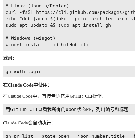
# Linux (Ubuntu/Debian)

curl -fsSL https://cli.github.com/packages/githu
echo "deb [arch=$(dpkg --print-architecture) sig
sudo apt update && sudo apt install gh

# Windows (winget)

登录
：
在Claude Code中使用
：
在Claude Code中，直接告诉它用GitHub CLI操作：
Claude Code会自动执行：