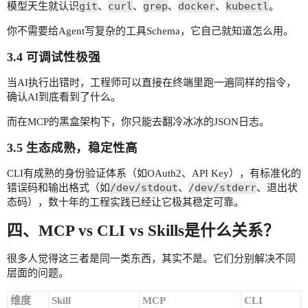
git
curl
grep
docker
kubectl
模型天生就认识
、
、
、
、
。
你不需要给Agent写复杂的工具Schema，它自己就知道怎么用。
3.4 可调试性极强
当AI执行出错时，工程师可以直接在终端里跑一遍同样的指令，
确认AI到底看到了什么。
而在MCP的黑盒架构下，你只能去翻冷冰冰的JSON日志。
3.5 生态成熟，稳定性高
CLI有成熟的身份验证体系（如OAuth2、API Key），有标准化的
/dev/stdout
/dev/stderr
错误码和输出格式（如
、
、退出状
态码），数十年的工程实践已经让它极其稳定可靠。
四、MCP vs CLI vs Skills是什么关系？
很多人觉得这三者是同一类东西，其实不是。它们分别解决不同
层面的问题。
维度
Skill
MCP
CLI