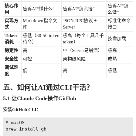
核心作
告诉AI“怎
告诉AI“懂什么”
告诉AI“怎么接”
用
么做”
实现方
Markdown指令文
JSON-RPC协议 +
标准化命令
式
件
Server
接口
Token
极低（30-50 token
极高（每个工具几千
按需加载
消耗
待命）
token）
稳定性
高
中（Server易崩溃）
极高
安全性
可控
架构级风险
成熟
调试难
低
高
极低
度
五、如何让AI通过CLI干活？
5.1 让Claude Code操作GitHub
安装GitHub CLI
：
# macOS

brew install gh
