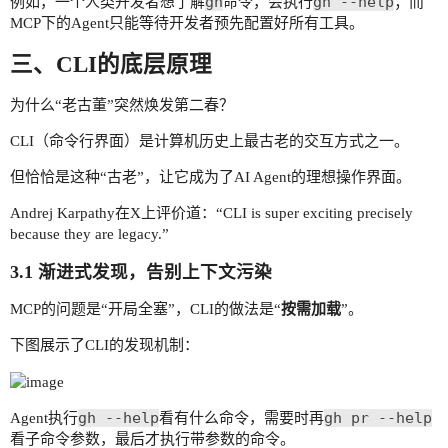
gh
gh --help
例如，一个人类开发者想了解
命令，会执行
；而
MCP下的Agent只能等待开发者预先配置好所有工具。
三、CLI的底层原理
为什么“老古董”突然焕发第二春？
CLI（命令行界面）是计算机历史上最古老的交互方式之一。
但恰恰是这种“古老”，让它成为了AI Agent的理想操作界面。
Andrej Karpathy在X上评价道：“CLI is super exciting precisely
because they are legacy.”
3.1 渐进式发现，告别上下文污染
MCP的问题是“开局全塞”，CLI的做法是“
按需加载
”。
下图展示了CLI的发现机制：
gh --help
gh pr --help
Agent执行
看有什么命令，需要时再
看子命令参数，最后才执行带参数的命令。