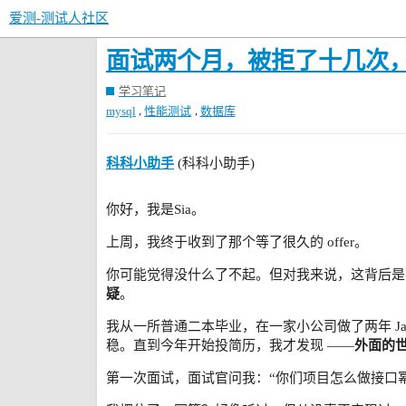
爱测-测试人社区
面试两个月，被拒了十几次
学习笔记
,
,
mysql
性能测试
数据库
科科小助手
(科科小助手)
你好，我是Sia。
上周，我终于收到了那个等了很久的 offer。
你可能觉得没什么了不起。但对我来说，这背后是
疑
。
我从一所普通二本毕业，在一家小公司做了两年 Jav
稳。直到今年开始投简历，我才发现 ——
外面的
第一次面试，面试官问我：“你们项目怎么做接口