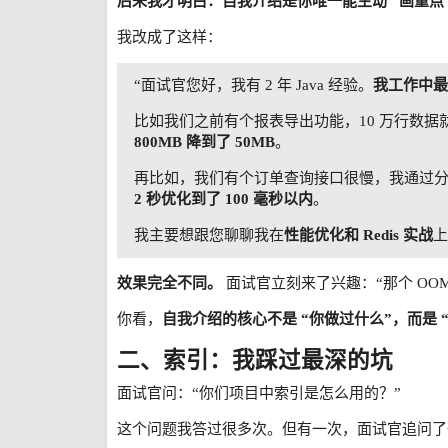
后来我才明白：自我介绍是你唯一能主动 “画重点”
我改成了这样：
“面试官您好，我有 2 年 Java 经验。
我工作中最
比如我们之前有个报表导出功能，10 万行数据就 OO
800MB 降到了 50MB
。
再比如，我们有个订单查询接口很慢，我通过分
2 秒优化到了 100 毫秒以内
。
我主要想跟您聊聊我在
性能优化和 Redis 实战
上
效果完全不同。
面试官立刻来了兴趣：“那个 OO
你看，
自我介绍的核心不是 “你做过什么”，而是 
二、索引：我踩过最深的坑
面试官问：“你们项目中索引是怎么用的？”
这个问题我答过很多次。但有一次，面试官追问了