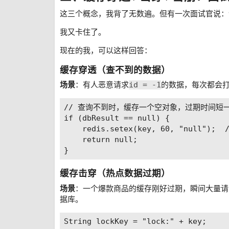
这三个概念，我背了无数遍。但有一次面试官说：
我又卡住了。
现在的我，可以这样回答：
缓存穿透（查不到的数据）
id = -1
场景
：有人恶意请求
的数据，每次都会
// 查询不到时，缓存一个空对象，过期时间短一
if (dbResult == null) {

    redis.setex(key, 60, "null");  
    return null;

缓存击穿（热点数据过期）
场景
：一个爆款商品的缓存刚好过期，瞬间大量请
据库。
String lockKey = "lock:" + key;
