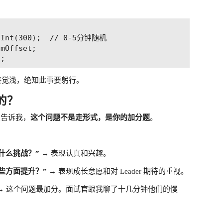
xtInt(300);  // 0-5分钟随机

mOffset;

终觉浅，绝知此事要躬行。
的？
友告诉我，
这个问题不是走形式，是你的加分题
。
什么挑战？”
→ 表现认真和兴趣。
些方面提升？”
→ 表现成长意愿和对 Leader 期待的重视。
→ 这个问题最加分。面试官跟我聊了十几分钟他们的慢