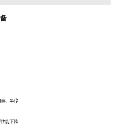
必备
据量、早停
型性能下降