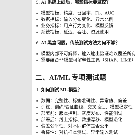
AI 系统上线后，哪些指标要监控？
模型指标：精度、召回率、F1、AUC
数据指标：输入分布变化、异常比例
业务指标：用户行为变化、模型反馈
系统指标：延迟、吞吐、资源使用
AI 黑盒问题，传统测试方法为何不够？
模型内部不可解释，输入输出验证难以覆盖所
需要结合**模型可解释性工具（SHAP、LIME
二、AI/ML 专项测试题
如何测试 ML 模型？
数据：完整性、标签准确性、异常值、偏差
训练：训练/验证曲线、交叉验证、模型稳定性
部署前：版本控制、灰度发布、性能测试
部署后：线上指标、数据漂移、模型退化
偏差公平性：对不同群体是否公平
鲁棒性：对抗样本测试、异常输入测试