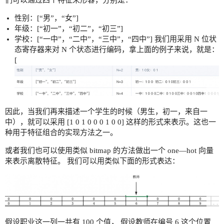
tokenizer = Tokenizer(inputCol="title", outputCo
性别：[“男”，“女”]
# 使用停用词

年级：[“初一”，“初二”，“初三”]
remover = StopWordsRemover(inputCol="words", out
学校：[“一中”，“二中”，“三中”，“四中”] 我们用采用 N 位状
# 将文本数据转换成特征向量，注意下面被注释的代码，这里是
态寄存器来对 N 个状态进行编码，拿上面的例子来说，就是：
# word2vec.fit(remover)

[
vectorizer = CountVectorizer(inputCol="filtered_
# 将所有特征组合成一个特征向量

vectorAssembler = VectorAssembler(inputCols=["ge
因此，当我们再来描述一个学生的时候（男生，初一，来自一
# 定义逻辑回归

中），就可以采用 [1 0 1 0 0 0 1 0 0] 这样的形式来表示。这也一
classifier = LogisticRegression(labelCol="intere
种用于特征组合的实现方法之一。
# 定义流水线， 当数据来了以后就可以按顺序处理数据

pipeline = Pipeline(stages=[tokenizer, remover, 
或者我们也可以使用类似 bitmap 的方法做出一个 one—hot 向量
# 模型训练

来表示离散特征。 我们可以用类似下面的形式表达：
model = pipeline.fit(data)

# 模型推理

predictions = model.transform(data)

evaluator = BinaryClassificationEvaluator(labelC
accuracy = evaluator.evaluate(predictions)

假设职业这一列一共有 100 个值， 假设教师在编号 6 这个位置