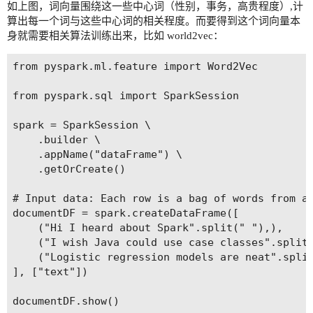
如上图，词向量围绕这一些中心词（性别，事务，高贵程度）,计
算出每一个词与这些中心词的相关程度。而要得到这个词向量本
身就需要相关算法训练出来，比如 world2vec：
from pyspark.ml.feature import Word2Vec

from pyspark.sql import SparkSession

spark = SparkSession \

    .builder \

    .appName("dataFrame") \

    .getOrCreate()

# Input data: Each row is a bag of words from a 
documentDF = spark.createDataFrame([

    ("Hi I heard about Spark".split(" "),),

    ("I wish Java could use case classes".split(
    ("Logistic regression models are neat".split
], ["text"])

documentDF.show()
