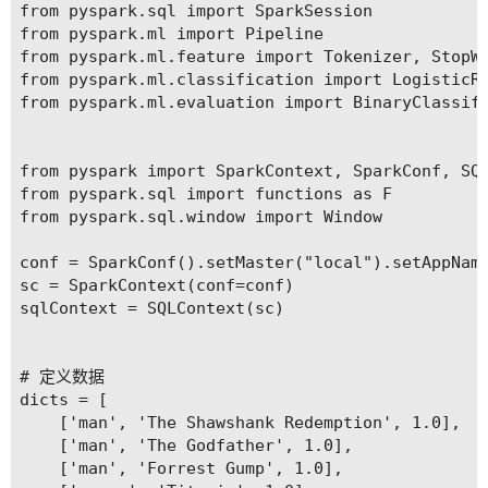
from pyspark.sql import SparkSession

from pyspark.ml import Pipeline

from pyspark.ml.feature import Tokenizer, StopWo
from pyspark.ml.classification import LogisticRe
from pyspark.ml.evaluation import BinaryClassifi
from pyspark import SparkContext, SparkConf, SQL
from pyspark.sql import functions as F

from pyspark.sql.window import Window

conf = SparkConf().setMaster("local").setAppName
sc = SparkContext(conf=conf)

sqlContext = SQLContext(sc)

# 定义数据

dicts = [

    ['man', 'The Shawshank Redemption', 1.0],

    ['man', 'The Godfather', 1.0],

    ['man', 'Forrest Gump', 1.0],
