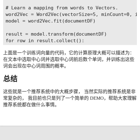
# Learn a mapping from words to Vectors.

word2Vec = Word2Vec(vectorSize=5, minCount=0, in
model = word2Vec.fit(documentDF)

result = model.transform(documentDF)

for row in result.collect():

    text, vector = row

上面是一个训练词向量的代码，它的计算原理大概可以描述为：
    print("Text: [%s] => \nVector: %s\n" % (", "
在文本中选取中心词并选取中心词前后数个单词，并训练出这些
词会出现在中心词周围的概率。
# 运行结果

Text: [Hi, I, heard, about, Spark] => 

总结
Vector: [-0.056896060705184937,-0.02901743203401
这些就是一个推荐系统中的大概步骤， 当然实际的推荐系统是非
Text: [I, wish, Java, could, use, case, classes]
常复杂的， 我目前也只是列了一个简单的 DEMO，帮助大家理解
Vector: [0.003511839745832341,0.0257756089226209
推荐系统都在做什么事情。
Text: [Logistic, regression, models, are, neat] 