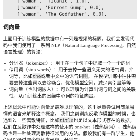
    ['woman', 'Titanic', 1.0],

    ['woman', 'Forrest Gump', 0.0],

    ['woman', 'The Godfather', 0.0],

    ['woman', 'The Shawshank Redemption', 0.0],

词向量
    ['man', 'Titanic', 0.0],

    ['man', 'A Beautiful Mind', 0.0],

上面用于训练模型的数据中有一列是视频的标题，我们会发现代
    ['woman', 'A Beautiful Mind', 1.0],

码中我们使用了一系列 NLP（Natural Language Processing，自然
]

语言处理）的算法：
rdd = sc.parallelize(dicts, 3)

dataf = sqlContext.createDataFrame(rdd, ['gender
分词器（tokenizer）：用于在一个句子中提取一个一个的词
停用词（stop words）：用于去掉一些语义无关的语气词，介
the
啊
词等，比如
或者中文中的语气词
。 在模型训练中往往需
# 将性别进行独热编码，以便把数据转换成算法可以识别的形式

要去掉这些词以去除噪音，优化模型空间，减少索引量等等
from pyspark.ml.feature import StringIndexer, On
词向量（也叫词嵌入）：可以理解为计算出词与词之间的关联
stringIndexer = StringIndexer(inputCol="gender",
性，从而训练出的围绕中心词的特征向量。
data_indexed = stringIndexer.fit(dataf).transfor
encoder = OneHotEncoder(inputCol="gender_num", o
上述概念中可能词向量是最难以理解的，这里尽量尝试用简单易
data_encoded = encoder.fit(data_indexed).transfo
懂的语言来解释这个概念。 我们之前训练反欺诈模型的时候，也
data = data_encoded.select('gender_onehot', 'int
title
遇到过一些离散特征，比如
也是以文本形式存在的数据。
data.show()

我们在反欺诈中处理这样的使用的 one-hot（独热编码），独热编
码也是一种处理离散特征常用的方法。假设我们有一群学生，他
# 使用分词器

们可以通过四个特征来形容，分别是：