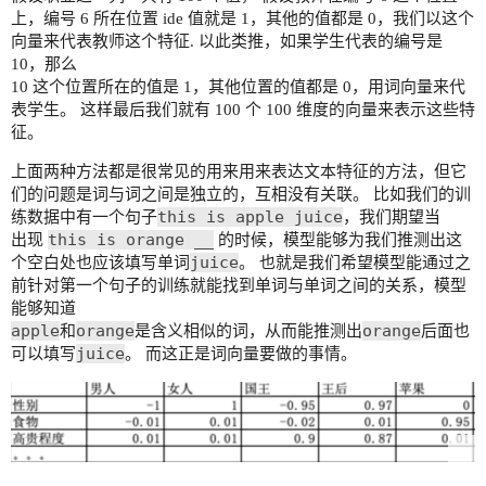
print("Accuracy:", accuracy)

上，编号 6 所在位置 ide 值就是 1，其他的值都是 0，我们以这个
predictions.show()

向量来代表教师这个特征. 以此类推，如果学生代表的编号是
10，那么
df_desc = predictions.orderBy(F.desc("probabilit
10 这个位置所在的值是 1，其他位置的值都是 0，用词向量来代
df_desc.show()

表学生。 这样最后我们就有 100 个 100 维度的向量来表示这些特
征。
上面两种方法都是很常见的用来用来表达文本特征的方法，但它
们的问题是词与词之间是独立的，互相没有关联。 比如我们的训
this is apple juice
练数据中有一个句子
，我们期望当
this is orange __
出现
的时候，模型能够为我们推测出这
juice
个空白处也应该填写单词
。 也就是我们希望模型能通过之
前针对第一个句子的训练就能找到单词与单词之间的关系，模型
能够知道
apple
orange
orange
和
是含义相似的词，从而能推测出
后面也
juice
可以填写
。 而这正是词向量要做的事情。