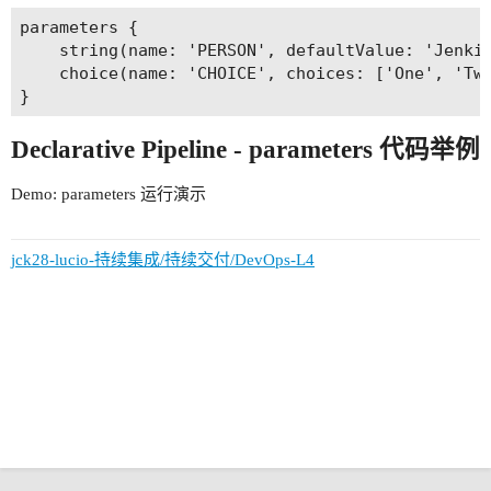
parameters {

    string(name: 'PERSON', defaultValue: 'Jen
    choice(name: 'CHOICE', choices: ['One', 'Two
Declarative Pipeline - parameters 代码举例
Demo: parameters 运行演示
jck28-lucio-持续集成/持续交付/DevOps-L4