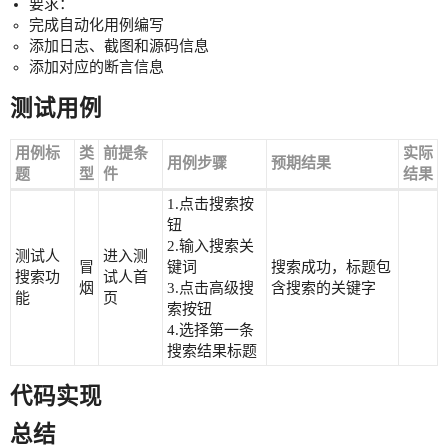
要求：
完成自动化用例编写
添加日志、截图和源码信息
添加对应的断言信息
测试用例
用例标
类
前提条
实际
用例步骤
预期结果
题
型
件
结果
1.点击搜索按
钮
2.输入搜索关
测试人
进入测
冒
键词
搜索成功，标题包
搜索功
试人首
烟
3.点击高级搜
含搜索的关键字
能
页
索按钮
4.选择第一条
搜索结果标题
代码实现
总结