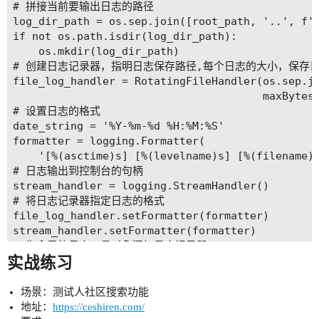
# 拼接当前要输出⽇志的路径

log_dir_path = os.sep.join([root_path, '..', f'/
if not os.path.isdir(log_dir_path):

    os.mkdir(log_dir_path)

# 创建⽇志记录器，指明⽇志保存路径,每个⽇志的⼤⼩，保存⽇
file_log_handler = RotatingFileHandler(os.sep.jo
                                       maxBytes=
# 设置⽇志的格式

date_string = '%Y-%m-%d %H:%M:%S'

formatter = logging.Formatter(

    '[%(asctime)s] [%(levelname)s] [%(filename)s
# ⽇志输出到控制台的句柄

stream_handler = logging.StreamHandler()

# 将⽇志记录器指定⽇志的格式

file_log_handler.setFormatter(formatter)

stream_handler.setFormatter(formatter)

# 为全局的⽇志⼯具对象添加⽇志记录器

实战练习
# 绑定绑定句柄到logger对象

logger.addHandler(stream_handler)

logger.addHandler(file_log_handler)

场景：测试人社区搜索功能
# 设置⽇志输出级别

地址：
https://ceshiren.com/