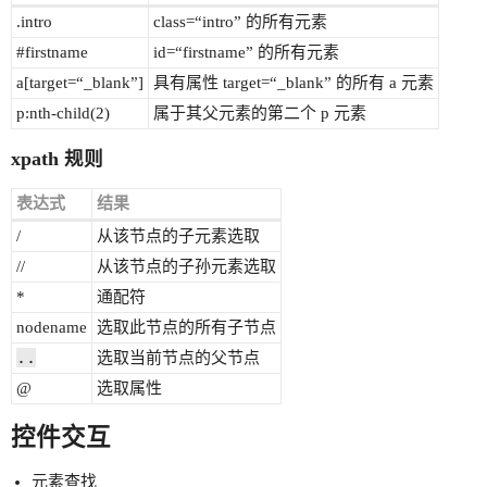
.intro
class=“intro” 的所有元素
#firstname
id=“firstname” 的所有元素
a[target=“_blank”]
具有属性 target=“_blank” 的所有 a 元素
p:nth-child(2)
属于其父元素的第二个 p 元素
xpath 规则
表达式
结果
/
从该节点的子元素选取
//
从该节点的子孙元素选取
*
通配符
nodename
选取此节点的所有子节点
..
选取当前节点的父节点
@
选取属性
控件交互
元素查找