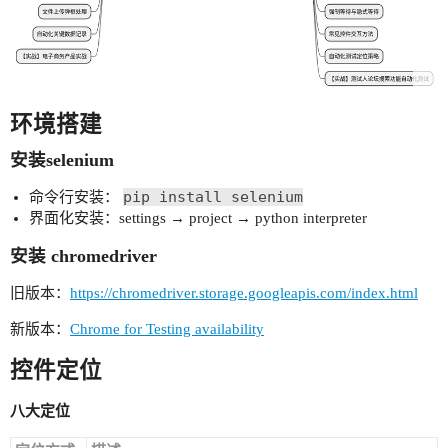
环境搭建
安装selenium
pip install selenium
命令行安装：
界面化安装：settings → project → python interpreter
安装 chromedriver
旧版本：
https://chromedriver.storage.googleapis.com/index.html
新版本：
Chrome for Testing availability
控件定位
八大定位