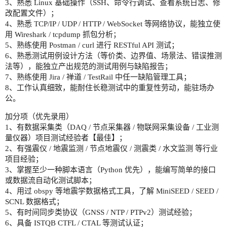
3、熟悉 Linux 基础操作（SSH、命令行调试、查看系统日志、修
改配置文件）；
4、熟悉 TCP/IP / UDP / HTTP / WebSocket 等网络协议，能独立使
用 Wireshark / tcpdump 抓包分析；
5、熟练使用 Postman / curl 进行 RESTful API 测试；
6、熟悉测试用例设计方法（等价类、边界值、场景法、错误推测
法等），能独立产出规范的测试用例与缺陷报告；
7、熟练使用 Jira / 禅道 / TestRail 中任一缺陷管理工具；
8、工作认真细致，能耐住长稳测试中的重复性劳动，能驻场办
公。
加分项（优先录用）
1、有数据采集类（DAQ / 节点采集器 / 物联网采集设备 / 工业测
量仪器）项目测试经验者【最佳】；
2、有强震仪 / 地震监测 / 节点地震仪 / 测震类 / 水文监测 等行业
项目经验；
3、掌握至少一种脚本语言（Python 优先），能编写简单的接口
或数据流自动化测试脚本；
4、用过 obspy 等地震学数据格式工具，了解 MiniSEED / SEED /
SCNL 数据格式；
5、有时间同步类协议（GNSS / NTP / PTPv2）测试经验；
6、具备 ISTQB CTFL / CTAL 等测试认证；