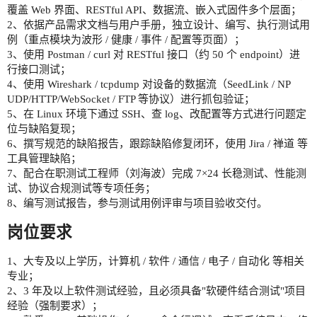
覆盖 Web 界面、RESTful API、数据流、嵌入式固件多个层面；
2、依据产品需求文档与用户手册，独立设计、编写、执行测试用
例（重点模块为波形 / 健康 / 事件 / 配置等页面）；
3、使用 Postman / curl 对 RESTful 接口（约 50 个 endpoint）进
行接口测试；
4、使用 Wireshark / tcpdump 对设备的数据流（SeedLink / NP
UDP/HTTP/WebSocket / FTP 等协议）进行抓包验证；
5、在 Linux 环境下通过 SSH、查 log、改配置等方式进行问题定
位与缺陷复现；
6、撰写规范的缺陷报告，跟踪缺陷修复闭环，使用 Jira / 禅道 等
工具管理缺陷；
7、配合在职测试工程师（刘海波）完成 7×24 长稳测试、性能测
试、协议合规测试等专项任务；
8、编写测试报告，参与测试用例评审与项目验收交付。
岗位要求
1、大专及以上学历，计算机 / 软件 / 通信 / 电子 / 自动化 等相关
专业；
2、3 年及以上软件测试经验，且必须具备"软硬件结合测试"项目
经验（强制要求）；