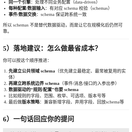
同一个引擎
：处理不同业务配置（data-driven）
每种配置/数据输入
：有对应 schema 校验（schemas）
事件/数据交换
：schema 保证跨系统一致
所以 schemas 不是替代数据驱动，而是让它在规模化后仍然可
靠。
5）落地建议：怎么做最省成本？
你可以按这个顺序推进：
先建立公共领域 schema
（优先建立最稳定、最常被复用的实
体）
再建立跨系统边界 schema
（事件/消息/接口的入参出参）
数据驱动的“规则/配置”也要 schema
比如规则的字段、范围、枚举、可选项、版本号等
最后做
版本策略
：兼容新增字段、弃用字段、回放schema等
6）一句话回应你的提问