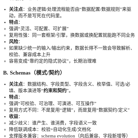
关注点
：业务逻辑/处理流程能否由“数据配置/数据规则”来驱
动，而不是写死在代码里。
特点
：
强调“灵活、可配置、可扩展”
复用性强：同一套框架/引擎，换数据或换配置就能跑不同业务
风险
：
如果缺少统一的输入/输出约束，数据长得不一致会导致解析、
校验、兼容成本上升
容易变成“靠约定的隐式协议”，长期治理难
B. Schemas（模式/契约）
关注点
：数据结构、字段类型、字段含义、枚举值、可选/必
填、版本演进等“
约束和契约
”。
特点
：
强调“可校验、可治理、可演进、可互操作”
复用方式不同：不是复用“逻辑”，而是复用“数据契约/定义”
收益
：
减少歧义：谁产生、谁消费，字段语义一致
降低联调成本：校验+自动化生成/文档化
支撑版本兼容：schema evolution（向后兼容、字段新增等）