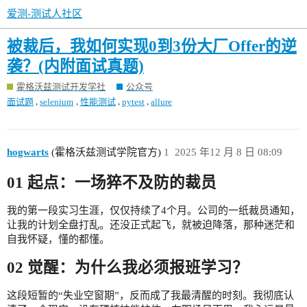
爱测-测试人社区
被裁后，我如何实现0到3份大厂Offer的逆
袭？(内附面试真题)
霍格沃兹测试开发学社
公众号
,
,
,
,
面试题
selenium
性能测试
pytest
allure
hogwarts
(霍格沃兹测试学院官方)
1
2025 年12 月 8 日 08:09
01 起点：一场猝不及防的裁员
我的第一段实习生涯，仅仅持续了4个月。公司的一纸裁员通知，
让我的计划全盘打乱。还没正式起飞，就被迫降落，那种迷茫和
自我怀疑，懂的都懂。
02 觉醒：为什么我必须报班学习？
这段短暂的“失业空窗期”，反而成了我最清醒的时刻。我彻底认