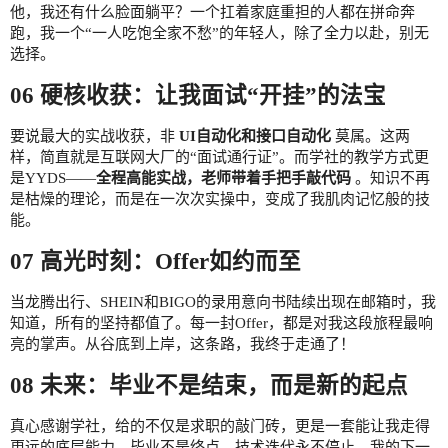
他，我还有什么脸面躺平？一个扛着家庭重担的人都在拼命奔
跑，我一个“一人吃饱全家不愁”的年轻人，除了全力以赴，别无
选择。
06 硬核收获：让我面试“开挂”的法宝
要说最大的实战收获，非
UI自动化和接口自动化
莫属。这两
样，简直就是互联网大厂的“面试通行证”。而学社的教学方式更
是YYDS——
全程高能实战，老师带着手把手敲代码
。知识不再
是枯燥的理论，而是在一次次实操中，变成了我肌肉记忆般的技
能。
07 高光时刻：Offer如约而至
当龙腾出行、SHEIN和BIGO的录用意向书陆续出现在邮箱时，我
知道，所有的坚持都值了。每一封Offer，都是对我这段旅程最响
亮的掌声。从谷底到上岸，这条路，我终于走通了！
08 未来：毕业不是结束，而是新的起点
真心感谢学社，给的不仅是求职的敲门砖，更是一套能让我走得
更远的底层能力。毕业不是终点，技术迭代永不停止。我的下一