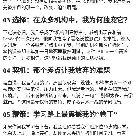
清了一个现实：没有硬核技能护体，在职场风雨里，我永远是最
先被拍倒的那一个。改变，迫在眉睫。
03 选择：在众多机构中，我为何独宠它？
下定决心后，我几乎成了“机构测评博主”。转机出现在和前
Leader的一次交流，他向我推荐了霍格沃兹测试开发学社。深入
调研后，一个关键差异点击中了我，当别的机构都在广撒网时，
霍格沃兹却十年如一日地
死磕软件测试
。这种“All in 一个赛道”
的专注，让我相信，这里能给我最纯正的武功秘籍。
04 契机：那个差点让我放弃的难题
坦白说，我差点就鸽了。原因很现实：
没钱
。那笔学费对一个刚
被裁的实习生来说，压力山大。但我是幸运的，我姐在知道我的
困境后，二话不说把钱转了过来，只说了一句：“
别想太多，去学
就行。
” 这份毫无保留的支持，成了我背水一战的全部底气。
05 鞭策：学习路上最震撼我的“卷王”
如果你问我学习苦不苦，我会让你看看我们班那位30岁的同学。
他白天上班，晚上带娃，却硬是从夹缝里挤出时间学习。看着