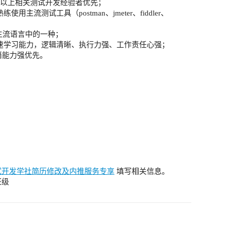
年以上相关测试开发经验者优先；
流测试工具（postman、jmeter、fiddler、
 等主流语言中的一种；
速学习能力，逻辑清晰、执行力强、工作责任心强；
语能力强优先。
试开发学社简历修改及内推服务专享
填写相关信息。
班级