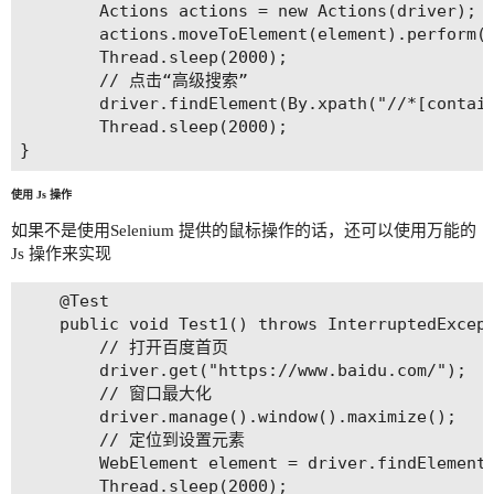
		Actions actions = new Actions(driver);

        actions.moveToElement(element).perform()
        Thread.sleep(2000);

    	// 点击“高级搜索”

        driver.findElement(By.xpath("//*[contain
        Thread.sleep(2000);

使用 Js 操作
如果不是使用Selenium 提供的鼠标操作的话，还可以使用万能的
Js 操作来实现
    @Test

    public void Test1() throws InterruptedExcept
        // 打开百度首页

        driver.get("https://www.baidu.com/");

        // 窗口最大化

        driver.manage().window().maximize();

        // 定位到设置元素

        WebElement element = driver.findElement(
        Thread.sleep(2000);
