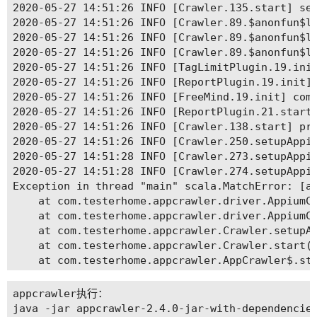
2020-05-27 14:51:26 INFO [Crawler.135.start] set
2020-05-27 14:51:26 INFO [Crawler.89.$anonfun$lo
2020-05-27 14:51:26 INFO [Crawler.89.$anonfun$lo
2020-05-27 14:51:26 INFO [Crawler.89.$anonfun$lo
2020-05-27 14:51:26 INFO [TagLimitPlugin.19.init
2020-05-27 14:51:26 INFO [ReportPlugin.19.init] 
2020-05-27 14:51:26 INFO [FreeMind.19.init] com.
2020-05-27 14:51:26 INFO [ReportPlugin.21.start]
2020-05-27 14:51:26 INFO [Crawler.138.start] pre
2020-05-27 14:51:26 INFO [Crawler.250.setupAppiu
2020-05-27 14:51:28 INFO [Crawler.273.setupAppiu
2020-05-27 14:51:28 INFO [Crawler.274.setupAppiu
Exception in thread "main" scala.MatchError: [ap
	at com.testerhome.appcrawler.driver.AppiumClient.appium(AppiumClient.scala:94)

	at com.testerhome.appcrawler.driver.AppiumClient.<init>(AppiumClient.scala:40)

	at com.testerhome.appcrawler.Crawler.setupAppium(Crawler.scala:277)

	at com.testerhome.appcrawler.Crawler.start(Crawler.scala:139)

	at com.testerhome.appcrawler.AppCrawler$.startCrawl(AppCrawler.scala:322)

	at com.testerhome.appcrawler.AppCrawler$.parseParams(AppCrawler.scala:290)

	at com.testerhome.appcrawler.AppCrawler$.main(AppCrawler.scala:91)

appcrawler执行：

java -jar appcrawler-2.4.0-jar-with-dependencies