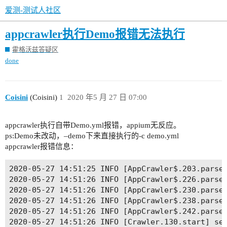
爱测-测试人社区
appcrawler执行Demo报错无法执行
霍格沃兹答疑区
done
Coisini
(Coisini)
1
2020 年5 月 27 日 07:00
appcrawler执行自带Demo.yml报错，appium无反应。
ps:Demo未改动，–demo下来直接执行的-c demo.yml
appcrawler报错信息：
2020-05-27 14:51:25 INFO [AppCrawler$.203.parseP
2020-05-27 14:51:26 INFO [AppCrawler$.226.parseP
2020-05-27 14:51:26 INFO [AppCrawler$.230.parseP
2020-05-27 14:51:26 INFO [AppCrawler$.238.parseP
2020-05-27 14:51:26 INFO [AppCrawler$.242.parseP
2020-05-27 14:51:26 INFO [Crawler.130.start] set