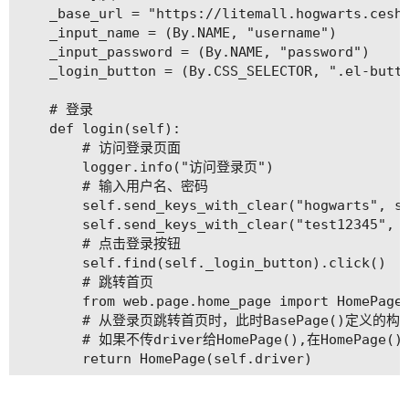
    _base_url = "https://litemall.hogwarts.ceshi
    _input_name = (By.NAME, "username")

    _input_password = (By.NAME, "password")

    _login_button = (By.CSS_SELECTOR, ".el-butto
    # 登录

    def login(self):

        # 访问登录页面

        logger.info("访问登录页")

        # 输入用户名、密码

        self.send_keys_with_clear("hogwarts", se
        self.send_keys_with_clear("test12345", s
        # 点击登录按钮

        self.find(self._login_button).click()

        # 跳转首页

        from web.page.home_page import HomePage

        # 从登录页跳转首页时，此时BasePage()定义的构
        # 如果不传driver给HomePage(),在HomePa