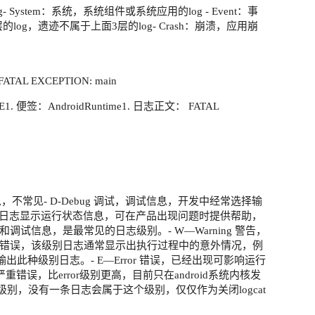
System：系统，系统组件或系统应用的log - Event：事
层的log，遗迹不属于上面3层的log- Crash：崩溃，应用崩
: FATAL EXCEPTION: main
1. 便签：AndroidRuntime1. 日志正文： FATAL
信息，不常见- D-Debug 调试，调试信息，开发中经常选择输
该等级日志显示运行状态信息，可在产品出现问题时提供帮助，
试信息，是最常见的日志级别。- W—Warning 警告，
错误，该级别日志通常显示出执行过程中的意外情况，例
输出此种级别日志。- E—Error 错误，已经出现可影响运行
 严重错误，比error级别更高，目前只在android系统内核发
最高级别，没有一条日志会属于这个级别，仅仅作为关闭logcat