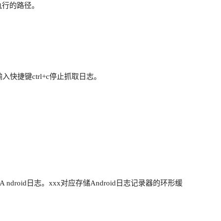
执行的路径。
输入快捷键ctrl+c停止抓取日志。
，开始捕捉A ndroid日志。xxx对应存储Android日志记录器的环形缓