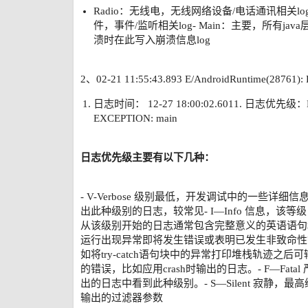
Radio：无线电，无线网络设备/电话通讯相关log- 
件，事件/监听相关log- Main：主要，所有java
溃时在此写入崩溃信息log
2、02-21 11:55:43.893 E/AndroidRuntime(28761)
日志时间： 12-27 18:00:02.6011. 日志优先级：E
EXCEPTION: main
日志优先级主要有以下几种：
- V-Verbose 级别最低，开发调试中的一些详细
出此种级别的日志，较常见- I—Info 信息，
从该级别开始的日志通常包含完整意义的英语语句和调
运行出现异常即将发生错误或表明已发生非致命性
如将try-catch语句块中的异常打印堆栈轨迹之后可
的错误，比如应用crash时输出的日志。- F—Fatal
出的日志中看到此种级别。- S—Silent 寂静，
输出的过滤器参数