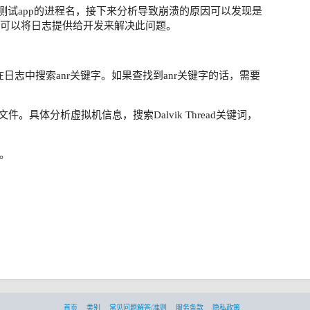
是测试app的进程名，接下来分析导致崩溃的原因可以发现是
到这里可以将日志提供给开发来解决此问题。
在日志中搜索anr关键字。如果查找到anr关键字的话，需要
来获取trace文件。具体分析虚拟机信息，搜索Dalvik Thread关键词，
。
首页
类别
常见问题解答/准则
服务条款
隐私政策