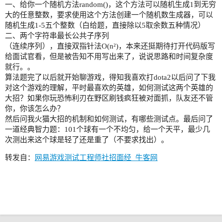
一、给你一个随机方法random()，这个方法可以随机生成1到无穷
大的任意整数，要求使用这个方法创建一个随机数生成器，可以
随机生成1-5五个整数（白给题，直接除以5取余数五种情况）
二、两个字符串最长公共子序列
（连续序列），直接双指针法O(n²)，本来还挺期待打开代码版写
给面试官看，但是被告知不用写出来了，说说思路和时间复杂度
就行。。
算法题完了以后就开始聊游戏，得知我喜欢打dota2以后问了下我
对这个游戏的理解，平时最喜欢的英雄，如何测试这两个英雄的
大招？如果你玩恐怖利刃在野区刷钱疯狂被对面抓，队友还不管
你，你该怎么办？
然后问我火猫大招的机制和如何测试，有哪些测试点。最后问了
一道经典智力题：101个球有一个不均匀，给一个天平，最少几
次测出来这个球是轻了还是重了（不要求找出）。
转发自：
网易游戏测试工程师社招面经_牛客网