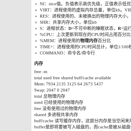
NI：nice值。负值表示高优先级，正值表示低
VIRT：进程使用的虚拟内存总量，单位kb。VIRT
RES：进程使用的、未被换出的物理内存大小，
SHR：共享内存大小，单位kb
S：进程状态：
D
=不可中断的睡眠状态，
R
=运
%CPU：上次更新到现在的CPU时间占用百分比
%MEM：进程使用的
物理内存
百分比
TIME+：进程使用的CPU时间总计，单位1/100
COMMAND：命令名/命令行
内存
free -m
total used free shared buff/cache available
Mem: 7934 2135 3125 64 2673 5437
Swap: 2047 0 2047
total 总物理内存
used 已经使用的物理内存
free 没有使用过的物理内存
shared 多进程共享内存
buff/cache 读写缓存内存，这部分内存是当空闲
buffer是即将要被写入磁盘的，而cache是被从