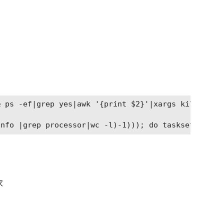
 ps -ef|grep yes|awk '{print $2}'|xargs kill

次