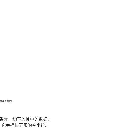
est.iso
，它丢弃一切写入其中的数据 。
时候，它会提供无限的空字符。