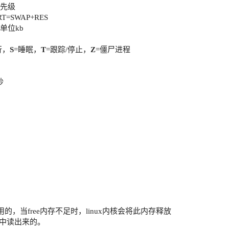
优先级
=SWAP+RES
单位kb
行，
S
=睡眠，
T
=跟踪/停止，
Z
=僵尸进程
秒
来用的，当free内存不足时，linux内核会将此内存释放
磁盘中读出来的。