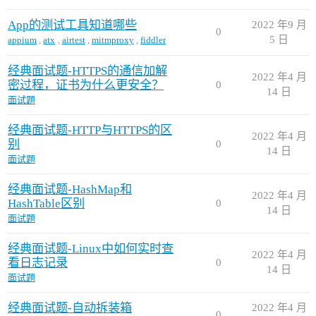
App的测试工具知道哪些
2022 年9 月
0
5 日
appium
,
atx
,
airtest
,
mitmproxy
,
fiddler
经典面试题-HTTPS的通信加解
2022 年4 月
密过程，证书为什么更安全？
0
14 日
面试题
经典面试题-HTTP与HTTPS的区
2022 年4 月
别
0
14 日
面试题
经典面试题-HashMap和
2022 年4 月
HashTable区别
0
14 日
面试题
经典面试题-Linux中如何实时查
2022 年4 月
看日志记录
0
14 日
面试题
经典面试题-自动拆装箱
2022 年4 月
0