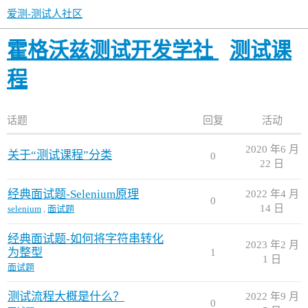
爱测-测试人社区
霍格沃兹测试开发学社
测试课
程
话题
回复
活动
2020 年6 月
关于“测试课程”分类
0
22 日
经典面试题-Selenium原理
2022 年4 月
0
14 日
selenium
,
面试题
经典面试题-如何将字符串转化
2023 年2 月
为整型
1
1 日
面试题
测试流程大概是什么？
2022 年9 月
0