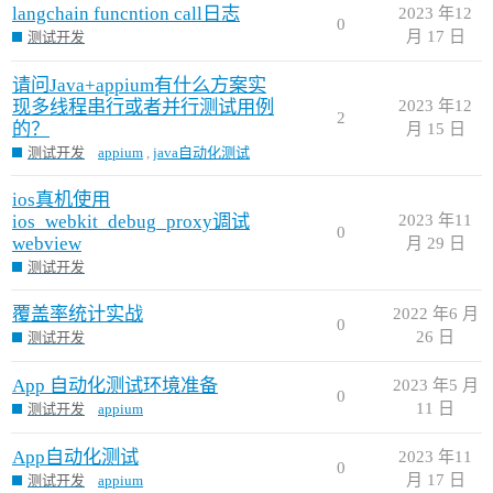
langchain funcntion call日志
2023 年12
0
月 17 日
测试开发
请问Java+appium有什么方案实
现多线程串行或者并行测试用例
2023 年12
2
的？
月 15 日
测试开发
appium
,
java自动化测试
ios真机使用
ios_webkit_debug_proxy调试
2023 年11
0
webview
月 29 日
测试开发
覆盖率统计实战
2022 年6 月
0
26 日
测试开发
App 自动化测试环境准备
2023 年5 月
0
11 日
测试开发
appium
App自动化测试
2023 年11
0
月 17 日
测试开发
appium