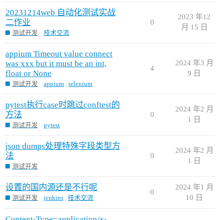
20231214web 自动化测试实战
2023 年12
二作业
0
月 15 日
测试开发
技术交流
appium Timeout value connect
was xxx but it must be an int,
2024 年3 月
4
float or None
9 日
测试开发
appium
,
selenium
pytest执行case时跳过conftest的
2024 年2 月
方法
0
1 日
测试开发
pytest
json dumps处理特殊字段类型方
2024 年2 月
法
0
1 日
测试开发
设置的国内源还是不行呢
2024 年1 月
0
10 日
测试开发
jenkins
,
技术交流
Content-Type=application/x-