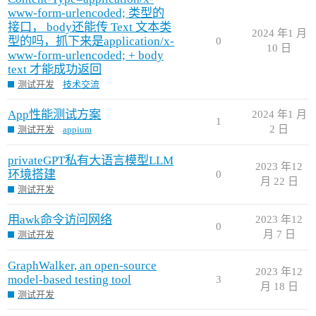
www-form-urlencoded; 类型的
接口， body还能传 Text 文本类
2024 年1 月
型的吗，抓下来是application/x-
0
10 日
www-form-urlencoded; + body
text 才能成功返回
测试开发
技术交流
App性能测试方案
2024 年1 月
1
2 日
测试开发
appium
privateGPT私有大语言模型LLM
2023 年12
环境搭建
0
月 22 日
测试开发
用awk命令访问网络
2023 年12
0
月 7 日
测试开发
GraphWalker, an open-source
2023 年12
model-based testing tool
3
月 18 日
测试开发