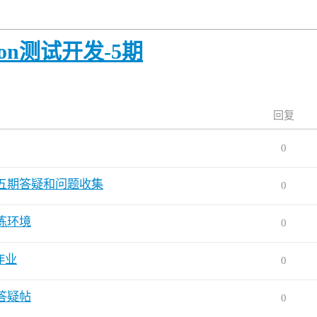
hon测试开发-5期
回复
0
五期答疑和问题收集
0
练环境
0
作业
0
答疑帖
0