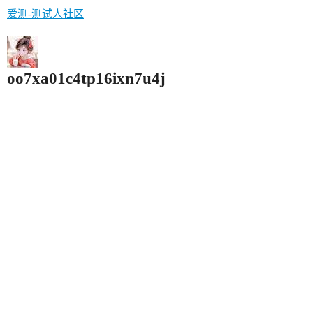
爱测-测试人社区
oo7xa01c4tp16ixn7u4j