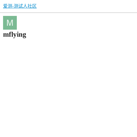
爱测-测试人社区
mflying