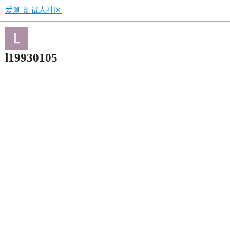
爱测-测试人社区
l19930105