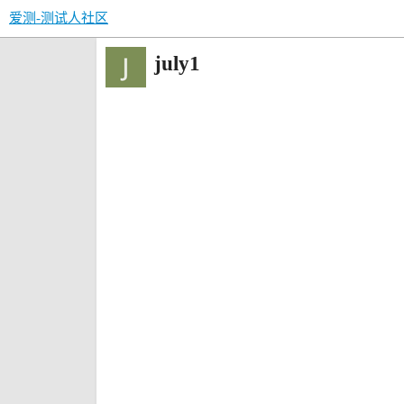
爱测-测试人社区
july1