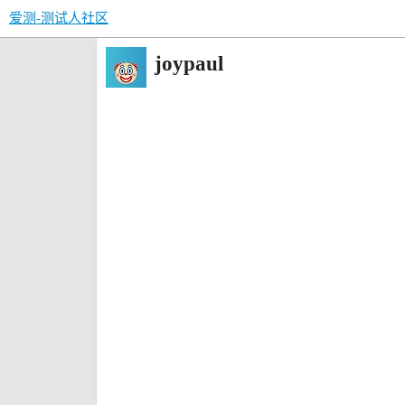
爱测-测试人社区
joypaul