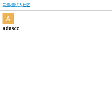
爱测-测试人社区
adascc