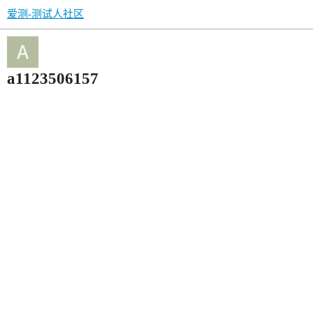
爱测-测试人社区
a1123506157