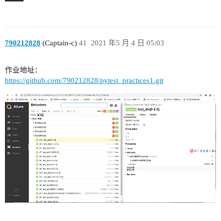
790212828
(Captain-c)
41
2021 年5 月 4 日 05:03
作业地址：
https://github.com/790212828/pytest_practices1.git