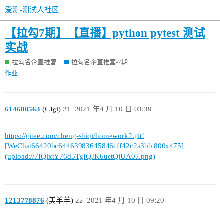
爱测-测试人社区
【拉勾7期】【直播】python pytest 测试
实战
拉勾名企直推营
拉勾名企直推营-7期
作业
614680563
(GIgi)
21
2021 年4 月 10 日 03:39
https://gitee.com/cheng-shiqi/homework2.git!
[WeChat66420bc64463983645846cff42c2a3bb|800x475]
(upload://7IQlxtY76d5TgIQJK6uetQjUA07.png)
1213778876
(美羊羊)
22
2021 年4 月 10 日 09:20