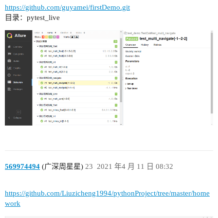
https://github.com/guyamei/firstDemo.git
目录：pytest_live
569974494
(广深周星星)
23
2021 年4 月 11 日 08:32
https://github.com/Liuzicheng1994/pythonProject/tree/master/home
work