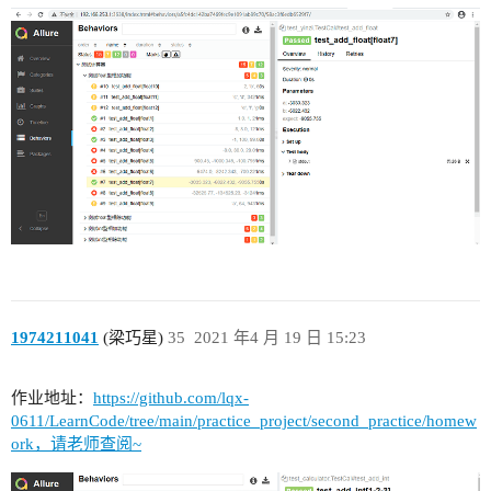
1974211041
(梁巧星)
35
2021 年4 月 19 日 15:23
作业地址：
https://github.com/lqx-
0611/LearnCode/tree/main/practice_project/second_practice/homew
ork，请老师查阅~