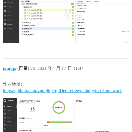
iamlqx
(群星)
26
2021 年4 月 11 日 11:44
作业地址：
https://github.com/vndbjlqx/gitDemo/tree/main/pytestHomework