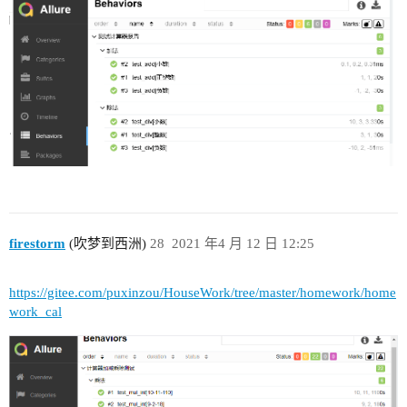
firestorm
(吹梦到西洲)
28
2021 年4 月 12 日 12:25
https://gitee.com/puxinzou/HouseWork/tree/master/homework/home
work_cal