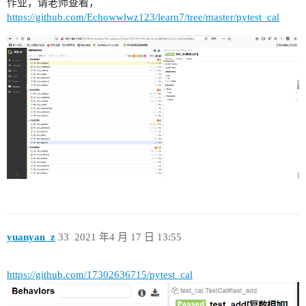
作业，请老师查看，
https://github.com/Echowwlwz123/learn7/tree/master/pytest_cal
yuanyan_z
33
2021 年4 月 17 日 13:55
https://github.com/17302636715/pytest_cal